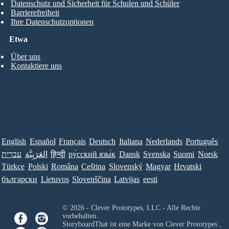
Datenschutz und Sicherheit für Schulen und Schüler
Barrierefreiheit
Ihre Datenschutzoptionen
Etwa
Über uns
Kontaktiere uns
English
Español
Français
Deutsch
Italiana
Nederlands
Português
עברית
العَرَبِيَّة
हिन्दी
ру́сский язы́к
Dansk
Svenska
Suomi
Norsk
Türkçe
Polski
Româna
Ceština
Slovenský
Magyar
Hrvatski
български
Lietuvos
Slovenščina
Latvijas
eesti
© 2026 - Clever Prototypes, LLC - Alle Rechte
vorbehalten.
StoryboardThat ist eine Marke von
Clever Prototypes ,