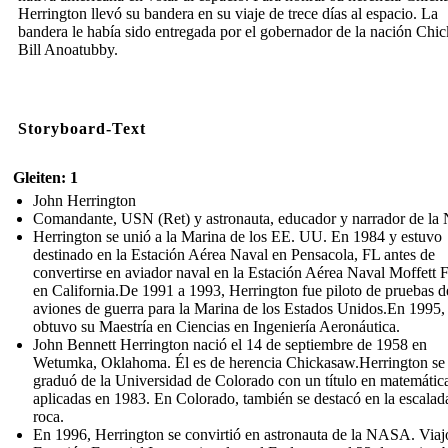
Herrington llevó su bandera en su viaje de trece días al espacio. La
bandera le había sido entregada por el gobernador de la nación Chi
Bill Anoatubby.
Storyboard-Text
Gleiten: 1
John Herrington
Comandante, USN (Ret) y astronauta, educador y narrador de l
Herrington se unió a la Marina de los EE. UU. En 1984 y estuvo
destinado en la Estación Aérea Naval en Pensacola, FL antes de
convertirse en aviador naval en la Estación Aérea Naval Moffett F
en California.De 1991 a 1993, Herrington fue piloto de pruebas d
aviones de guerra para la Marina de los Estados Unidos.En 1995,
obtuvo su Maestría en Ciencias en Ingeniería Aeronáutica.
John Bennett Herrington nació el 14 de septiembre de 1958 en
Wetumka, Oklahoma. Él es de herencia Chickasaw.Herrington se
graduó de la Universidad de Colorado con un título en matemátic
aplicadas en 1983. En Colorado, también se destacó en la escalad
roca.
En 1996, Herrington se convirtió en astronauta de la NASA. Viajó