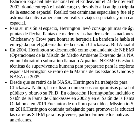
Estación Espacial Internacional en el Endeavour el 23 de noviem
2002, donde entregó e instaló carga y devolvió a la antigua tripul
de la estación espacial. Realizó tres caminatas espaciales y fue el 
astronauta nativo americano en realizar viajes espaciales y una ca
espacial.
Para su misión al espacio, Herrington llevó consigo plumas de águ
puntas de flecha, flautas de madera y las banderas de las naciones
Chickasaw y Crow para honrar su herencia.La bandera le había s
entregada por el gobernador de la nación Chickasaw, Bill Anoatu
En 2004, Herrington se desempeñó como comandante de NEEM
(Operaciones de la Misión de Medio Ambiente Extremo de la N
en un laboratorio submarino llamado Aquarius. NEEMO 6 estudi
técnicas de supervivencia humana para prepararse para la explora
espacial.Herrington se retiró de la Marina de los Estados Unidos y
NASA en 2005.
Desde que se retiró de la NASA, Herrington ha trabajado para
Chickasaw Nation, ha realizado numerosos compromisos para hab
público y obtuvo su Ph.D. En educación.Herringtonfue incluido e
Salón de la Fama de Chickasaw en 2002 y en el Salón de la Fama
Oklahoma en 2019.Fue autor de un libro para niños, Mission to S
en 2016.Herrington continúa trabajando para promover la educac
las carreras STEM para los jóvenes, particularmente los nativos
americanos.