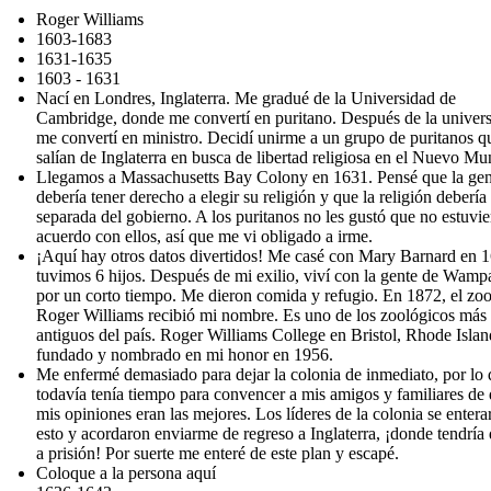
Roger Williams
1603-1683
1631-1635
1603 - 1631
Nací en Londres, Inglaterra. Me gradué de la Universidad de
Cambridge, donde me convertí en puritano. Después de la univers
me convertí en ministro. Decidí unirme a un grupo de puritanos q
salían de Inglaterra en busca de libertad religiosa en el Nuevo Mu
Llegamos a Massachusetts Bay Colony en 1631. Pensé que la gen
debería tener derecho a elegir su religión y que la religión debería 
separada del gobierno. A los puritanos no les gustó que no estuvie
acuerdo con ellos, así que me vi obligado a irme.
¡Aquí hay otros datos divertidos! Me casé con Mary Barnard en 
tuvimos 6 hijos. Después de mi exilio, viví con la gente de Wam
por un corto tiempo. Me dieron comida y refugio. En 1872, el zo
Roger Williams recibió mi nombre. Es uno de los zoológicos más
antiguos del país. Roger Williams College en Bristol, Rhode Islan
fundado y nombrado en mi honor en 1956.
Me enfermé demasiado para dejar la colonia de inmediato, por lo
todavía tenía tiempo para convencer a mis amigos y familiares de
mis opiniones eran las mejores. Los líderes de la colonia se entera
esto y acordaron enviarme de regreso a Inglaterra, ¡donde tendría 
a prisión! Por suerte me enteré de este plan y escapé.
Coloque a la persona aquí