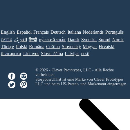
English
Español
Français
Deutsch
Italiana
Nederlands
Português
עברית
العَرَبِيَّة
हिन्दी
ру́сский язы́к
Dansk
Svenska
Suomi
Norsk
Türkçe
Polski
Româna
Ceština
Slovenský
Magyar
Hrvatski
български
Lietuvos
Slovenščina
Latvijas
eesti
© 2026 - Clever Prototypes, LLC - Alle Rechte
vorbehalten.
StoryboardThat ist eine Marke von
Clever Prototypes ,
LLC
und beim US-Patent- und Markenamt eingetragen