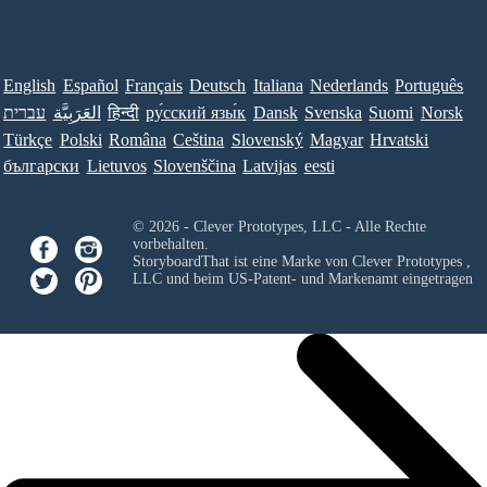
English
Español
Français
Deutsch
Italiana
Nederlands
Português
עברית
العَرَبِيَّة
हिन्दी
ру́сский язы́к
Dansk
Svenska
Suomi
Norsk
Türkçe
Polski
Româna
Ceština
Slovenský
Magyar
Hrvatski
български
Lietuvos
Slovenščina
Latvijas
eesti
© 2026 - Clever Prototypes, LLC - Alle Rechte
vorbehalten.
StoryboardThat ist eine Marke von
Clever Prototypes ,
LLC
und beim US-Patent- und Markenamt eingetragen