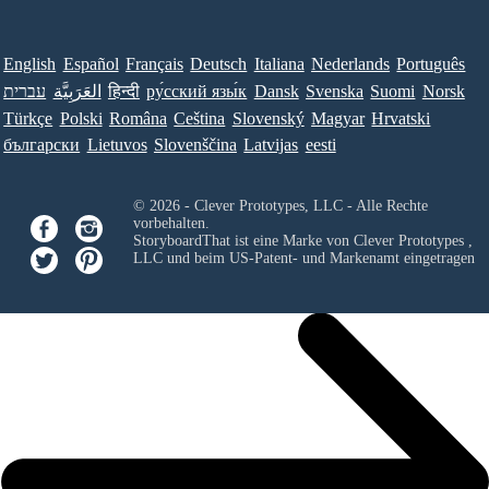
English
Español
Français
Deutsch
Italiana
Nederlands
Português
עברית
العَرَبِيَّة
हिन्दी
ру́сский язы́к
Dansk
Svenska
Suomi
Norsk
Türkçe
Polski
Româna
Ceština
Slovenský
Magyar
Hrvatski
български
Lietuvos
Slovenščina
Latvijas
eesti
© 2026 - Clever Prototypes, LLC - Alle Rechte
vorbehalten.
StoryboardThat ist eine Marke von
Clever Prototypes ,
LLC
und beim US-Patent- und Markenamt eingetragen