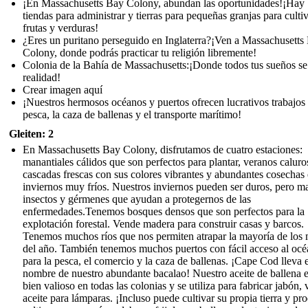
¡En Massachusetts Bay Colony, abundan las oportunidades!¡Hay
tiendas para administrar y tierras para pequeñas granjas para culti
frutas y verduras!
¿Eres un puritano perseguido en Inglaterra?¡Ven a Massachusetts
Colony, donde podrás practicar tu religión libremente!
Colonia de la Bahía de Massachusetts:¡Donde todos tus sueños s
realidad!
Crear imagen aquí
¡Nuestros hermosos océanos y puertos ofrecen lucrativos trabajos 
pesca, la caza de ballenas y el transporte marítimo!
Gleiten: 2
En Massachusetts Bay Colony, disfrutamos de cuatro estaciones:
manantiales cálidos que son perfectos para plantar, veranos caluro
cascadas frescas con sus colores vibrantes y abundantes cosechas 
inviernos muy fríos. Nuestros inviernos pueden ser duros, pero m
insectos y gérmenes que ayudan a protegernos de las
enfermedades.Tenemos bosques densos que son perfectos para la
explotación forestal. Vende madera para construir casas y barcos.
Tenemos muchos ríos que nos permiten atrapar la mayoría de los
del año. También tenemos muchos puertos con fácil acceso al oc
para la pesca, el comercio y la caza de ballenas. ¡Cape Cod lleva e
nombre de nuestro abundante bacalao! Nuestro aceite de ballena 
bien valioso en todas las colonias y se utiliza para fabricar jabón, 
aceite para lámparas. ¡Incluso puede cultivar su propia tierra y pr