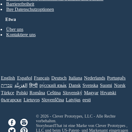
Barrierefreiheit
Ihre Datenschutzoptionen
Etwa
Über uns
Kontaktiere uns
English
Español
Français
Deutsch
Italiana
Nederlands
Português
עברית
العَرَبِيَّة
हिन्दी
ру́сский язы́к
Dansk
Svenska
Suomi
Norsk
Türkçe
Polski
Româna
Ceština
Slovenský
Magyar
Hrvatski
български
Lietuvos
Slovenščina
Latvijas
eesti
© 2026 - Clever Prototypes, LLC - Alle Rechte
vorbehalten.
StoryboardThat ist eine Marke von
Clever Prototypes ,
LLC
und beim US-Patent- und Markenamt eingetragen