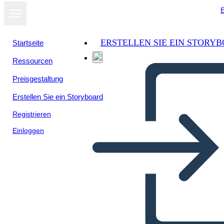
E
ERSTELLEN SIE EIN STORY
Startseite
Ressourcen
Preisgestaltung
Erstellen Sie ein Storyboard
Registrieren
Einloggen
Personajes Destacados de la
era de la Reconstrucción