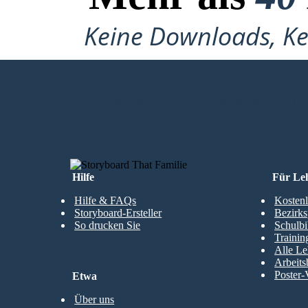
Keine Downloads, Ke
MEIN ERSTES STORYBOARD ERS
Hilfe
Für Le
Hilfe & FAQs
Kostenl
Storyboard-Ersteller
Bezirks
So drucken Sie
Schulbi
Trainin
Alle Le
Arbeits
Poster-
Etwa
Über uns