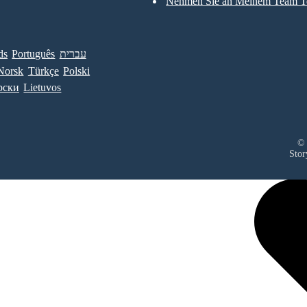
Nehmen Sie an Meinem Team Te
ds
Português
עברית
Norsk
Türkçe
Polski
рски
Lietuvos
© 
Stor