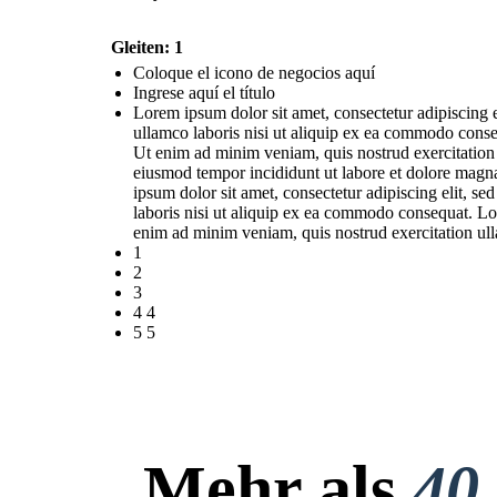
Gleiten: 1
Coloque el icono de negocios aquí
Ingrese aquí el título
Lorem ipsum dolor sit amet, consectetur adipiscing 
ullamco laboris nisi ut aliquip ex ea commodo conse
Ut enim ad minim veniam, quis nostrud exercitation 
eiusmod tempor incididunt ut labore et dolore magn
ipsum dolor sit amet, consectetur adipiscing elit, 
laboris nisi ut aliquip ex ea commodo consequat. Lor
enim ad minim veniam, quis nostrud exercitation ul
1
2
3
4 4
5 5
Mehr als
40