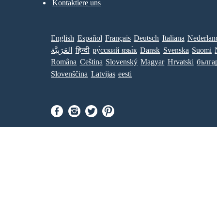
Kontaktiere uns
English
Español
Français
Deutsch
Italiana
Nederlan
العَرَبِيَّة
हिन्दी
ру́сский язы́к
Dansk
Svenska
Suomi
Româna
Ceština
Slovenský
Magyar
Hrvatski
бълга
Slovenščina
Latvijas
eesti