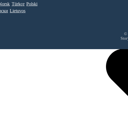
Norsk
Türkçe
Polski
рски
Lietuvos
© 
Stor