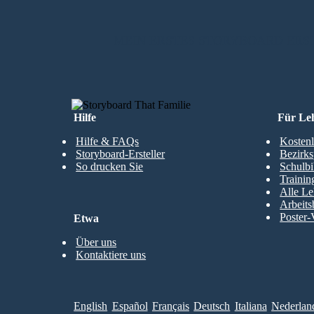
MEIN ERSTES STORYBOARD ERS
Hilfe
Für Le
Hilfe & FAQs
Kostenl
Storyboard-Ersteller
Bezirks
So drucken Sie
Schulbi
Trainin
Alle Le
Arbeits
Poster-
Etwa
Über uns
Kontaktiere uns
English
Español
Français
Deutsch
Italiana
Nederlan