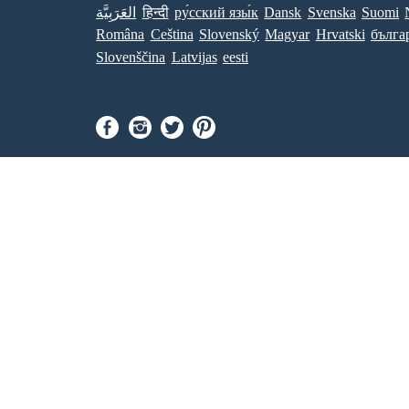
العَرَبِيَّة
हिन्दी
ру́сский язы́к
Dansk
Svenska
Suomi
Româna
Ceština
Slovenský
Magyar
Hrvatski
бълга
Slovenščina
Latvijas
eesti