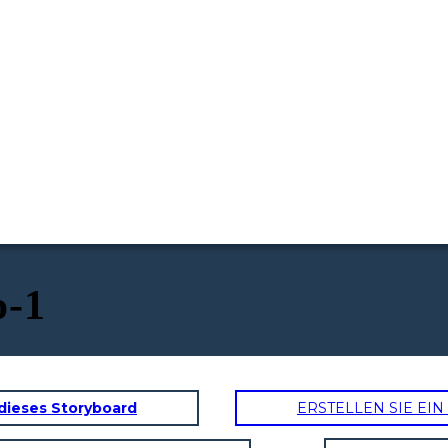
o-1
dieses Storyboard
ERSTELLEN SIE EI