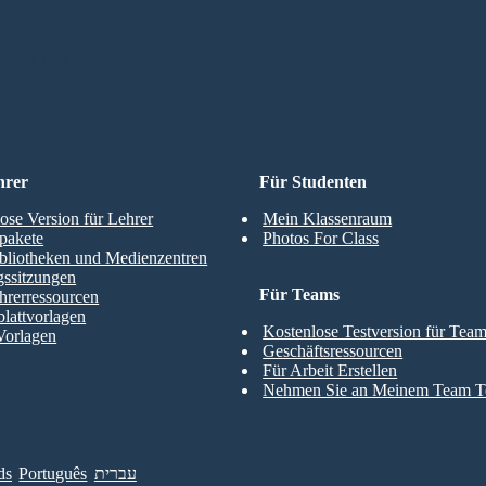
Erforderlich!
TELLEN
hrer
Für Studenten
ose Version für Lehrer
Mein Klassenraum
pakete
Photos For Class
bliotheken und Medienzentren
gssitzungen
Für Teams
hrerressourcen
blattvorlagen
Kostenlose Testversion für Tea
Vorlagen
Geschäftsressourcen
Für Arbeit Erstellen
Nehmen Sie an Meinem Team Te
ds
Português
עברית