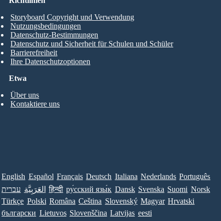
Richtlinien
Storyboard Copyright und Verwendung
Nutzungsbedingungen
Datenschutz-Bestimmungen
Datenschutz und Sicherheit für Schulen und Schüler
Barrierefreiheit
Ihre Datenschutzoptionen
Etwa
Über uns
Kontaktiere uns
English
Español
Français
Deutsch
Italiana
Nederlands
Português
עברית
العَرَبِيَّة
हिन्दी
ру́сский язы́к
Dansk
Svenska
Suomi
Norsk
Türkçe
Polski
Româna
Ceština
Slovenský
Magyar
Hrvatski
български
Lietuvos
Slovenščina
Latvijas
eesti