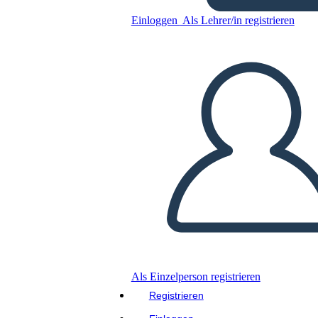
2. Ülevaade
Einloggen
Als Lehrer/in registrieren
Kopieren Sie dieses Storyboard
ERSTELLEN SIE EIN STORYBOARD
DIASHOW ABSPIELEN
LIES MIR VOR
Als Einzelperson registrieren
Registrieren