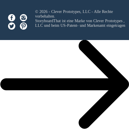
© 2026 - Clever Prototypes, LLC - Alle Rechte
vorbehalten.
StoryboardThat ist eine Marke von
Clever Prototypes ,
LLC
und beim US-Patent- und Markenamt eingetragen