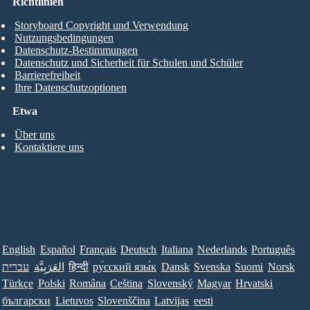
Richtlinien
Storyboard Copyright und Verwendung
Nutzungsbedingungen
Datenschutz-Bestimmungen
Datenschutz und Sicherheit für Schulen und Schüler
Barrierefreiheit
Ihre Datenschutzoptionen
Etwa
Über uns
Kontaktiere uns
English
Español
Français
Deutsch
Italiana
Nederlands
Português
עברית
العَرَبِيَّة
हिन्दी
ру́сский язы́к
Dansk
Svenska
Suomi
Norsk
Türkçe
Polski
Româna
Ceština
Slovenský
Magyar
Hrvatski
български
Lietuvos
Slovenščina
Latvijas
eesti