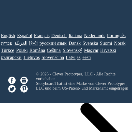
English
Español
Français
Deutsch
Italiana
Nederlands
Português
עברית
العَرَبِيَّة
हिन्दी
ру́сский язы́к
Dansk
Svenska
Suomi
Norsk
Türkçe
Polski
Româna
Ceština
Slovenský
Magyar
Hrvatski
български
Lietuvos
Slovenščina
Latvijas
eesti
© 2026 - Clever Prototypes, LLC - Alle Rechte
vorbehalten.
StoryboardThat ist eine Marke von
Clever Prototypes ,
LLC
und beim US-Patent- und Markenamt eingetragen