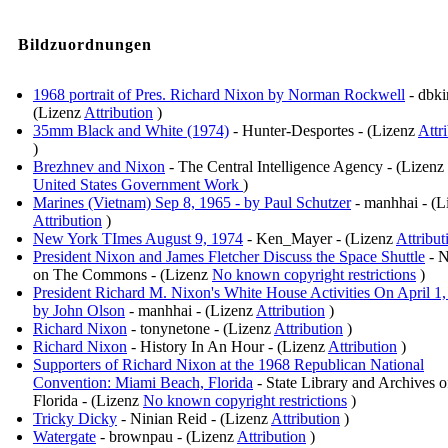
Bildzuordnungen
1968 portrait of Pres. Richard Nixon by Norman Rockwell
- dbki
(Lizenz
Attribution
)
35mm Black and White (1974)
- Hunter-Desportes - (Lizenz
Attr
)
Brezhnev and Nixon
- The Central Intelligence Agency - (Lizenz
United States Government Work
)
Marines (Vietnam) Sep 8, 1965 - by Paul Schutzer
- manhhai - (L
Attribution
)
New York TImes August 9, 1974
- Ken_Mayer - (Lizenz
Attribut
President Nixon and James Fletcher Discuss the Space Shuttle
- 
on The Commons - (Lizenz
No known copyright restrictions
)
President Richard M. Nixon's White House Activities On April 1
by John Olson
- manhhai - (Lizenz
Attribution
)
Richard Nixon
- tonynetone - (Lizenz
Attribution
)
Richard Nixon
- History In An Hour - (Lizenz
Attribution
)
Supporters of Richard Nixon at the 1968 Republican National
Convention: Miami Beach, Florida
- State Library and Archives o
Florida - (Lizenz
No known copyright restrictions
)
Tricky Dicky
- Ninian Reid - (Lizenz
Attribution
)
Watergate
- brownpau - (Lizenz
Attribution
)