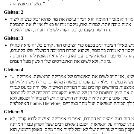
משך המאמץ הזה. "
Gleiten: 2
סון הוא מזכיר האומה הוא תמיד עושה את מה שהוא יכול כנשיא ליצור
אומה טובה יותר. למרות זאת, ניקסון מרגיש כאילו אין לו את התמיכה
הדרושה בקונגרס, וכל תקווה לשימור חפותו, הולך לאיבוד.
Gleiten: 3
יש כאילו הציבור יגיב בכעס כדי הציטוט הזה. קודם כל, זה נראה כאילו
יקסון הוא מודה בתבוסה, ושהוא הכרת התמיכה הכושלת שלו בקונגרס,
ו קריטי עבור נשיא לקיים. עם זאת, זה להראות אומץ להודות תבוסה
כזאת, ולא לשים את האינטרסים שלו ראשון מעל העמים.
Gleiten: 4
"... כנשיא, אני חייב לשים את האינטרס של אמריקה הראשונה. אמריקה
נשיא במשרה מלאה וכן קונגרס במשרה מלאה ... כדי להמשיך להילחם
מצעות בחודשים קרובים עבור הצדקה האישית שלי היה כמעט לגמרי
ג את הזמן ותשומת לב הן של הנשיא והקונגרס בתקופה שבה להתמקד
כולו שלנו צריכה להיות בסוגיות החשובות השלום בחו"ל ושגשוג ללא
Gleiten: 5
 הזה בונה מהציטוט הקודם, ואמר כי אמריקה ואנשיה לבוא קודם, לא
נותו שמירה על הנשיאות. ישנם נושאים רבים שעל הפרק עבור המדינה
יקסון מכיר שערורייה שלו לא יכול להיות אחד מהם. באופן דרמטי, הוא