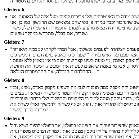
Gleiten: 6
 שוב מודה כי האינטרסים שלו צריכים להיות מעל אלה של האומות. אני
ב שהציבור יכבד עמדה זו, כפי שהם נמצאים שם הראשון. כמו כן, אני
שב שהציבור יהיה ממש מזועזע לשמוע התפטרותו הרשמית שלו, משהו
שנדיר, אם בכלל, מתרחש במהלך נשיאים.
Gleiten: 7
"לפעמים הצלחתי ולפעמים נכשלתי, אבל תמיד לקחתי לב ממה תיאודור
 אמר פעם על האיש בזירה," שפניו כוסו באבק בזיעה ובדם, הממשיכים
היאבק באומץ, מי טועה ומגיע קצר שוב ושוב כי אין מאמץ ללא טעות ו
יסרון, אבל מי באמת שואפים לעשות את המעשה, המכיר את תחושת
ההתלהבות הגדולה, את ההתמסרות המלאה ... "
Gleiten: 8
טוט הזה מספק כמה תובנות לגבי מה השפיע ניקסון כאדם, נשיא, וכמי
התמודד עם המשימה מאוד קשה להתפטר מהמשרד לנשיאות. בציטוט
לט, ברור ניקסון מנסה לומר כי הליקויים והכשלים שלו ברחבי שערוריית
ווטרגייט לא להגדיר אותו, והוא ישאף לשחזר ולהמשיך ואולי לשרת את
המדינה בדרך כלשהי.
Gleiten: 9
אמין שהציבור יעריך את הציטוט רוזוולט, אך רוזוולט להיות נשיא גדול
ל להילקח בחזרה על ידי ניקסון מצטט אותו. למרות הציטוט מספר ונחת
ול, אני בטוח שהציבור היה למעשה תוהה איך ניקסון היה ריבאונד, אם