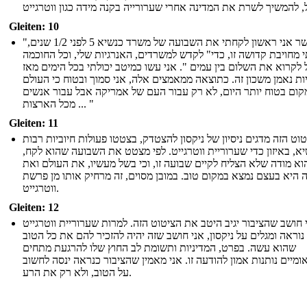
Gleiten: 10
"כאשר אני ראשון לקחתי את השבועה של משרד כנשיא 5 לפני 1/2 שנים,
 מחויבת קדושה זו, כדי" לקדש למשרדים, האנרגיות שלי, וכל החוכמה
לקרוא את השלום בין עמים ". אני עשו כמיטב יכולתי בכל הימים מאז
ות נאמן משכון זה. כתוצאה ממאמצים אלה, אני סמוך ובטוח כי העולם
קום בטוח יותר היום, לא רק עבור העם של אמריקה אבל עבור אנשים
מכל הארצות ... "
Gleiten: 11
וט הזה מדגים ניסיון של ניקסון להצטדק, בצטטו פעולות חיוביות רבות
א, באיזון כדי שערוריית ווטרגייט. לפי מצטט את השבועה שהוא לקח,
וא מודה שלא הצליח לקיים שבועה זו, וכי בשל מעשיו, את העולם ואת
 היא בעצם נמצא במקום טוב. במובן מסוים, זה מרחיק אותו מן פרשת
ווטרגייט.
Gleiten: 12
 חושב שהציבור יגיב היטב את הציטוט הזה. למרות שערוריית ווטרגייט
נוראה ומגלים על ניקסון, אני חושב שזה יהיה להזכיר להם את כל הטוב
שהוא עשה. בפרט, המדיניות ותשומת לב החוץ שלו להרגעת מתחים
ומיים נותנות אמון להודעה זו. אני מאמין שהציבור כנראה ינסה לחשוב
על הטוב, ולא רק את הרע.