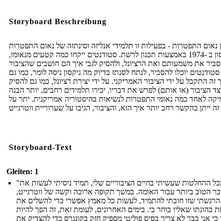
Storyboard Beschreibung
ן נאום התפטרות - בפעילות זו תלמידי אנליזה וסינתזה של נאום התפטרות
ניקסון ב -1974 באמצעות תכנון לרשת. סטודנטים ייקחו כמה קטעים מנאומו,
ביר את משמעותם ואת הרציונל, ולהסיק לגבי איך הם חושבים שהציבור
 סטודנטים יוכלו להסביר, לנתח לסנתז בדיוק מה ניקסון ניסה לומר, כמו גם
 זה התקבל על ידי הציבור האמריקני. על ידי יצירת רציונל, כמו גם להסיק
צד הציבור (או אותם) לפרש את דבריו, יכירו תלמידים רחבים, יותר הבנה
קה לאחד כמה נאומי התפטרות לנשיאות בהיסטוריה אמריקנית. יתר על
Storyboard-Text
Gleiten: 1
"בכל ההחלטות שעשיתי בחיים הציבוריים שלי, תמיד ניסיתי לעשות את
ר הטוב ביותר עבור האומה. במשך תקופה ארוכה וקשה של ווטרגייט,
הרגשתי שזו חובתי להתמיד, לעשות כל מאמץ אפשרי כדי להשלים את
 כהונתו שאליו בוחר בי. בימים האחרונים, לעומת זאת, זה הפך להיות
 כי אני כבר לא צריך בסיס פוליטי מספיק חזק בקונגרס כדי להצדיק את