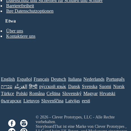
Datenschutz und Sicherheit für Schulen und Schüler
Barrierefreiheit
Ihre Datenschutzoptionen
Etwa
Über uns
Kontaktiere uns
English
Español
Français
Deutsch
Italiana
Nederlands
Português
Norsk
Suomi
Svenska
Dansk
ру́сский язы́к
हिन्दी
العَرَبِيَّة
עברית
Türkçe
Polski
Româna
Ceština
Slovenský
Magyar
Hrvatski
български
Lietuvos
Slovenščina
Latvijas
eesti
© 2026 - Clever Prototypes, LLC - Alle Rechte
vorbehalten.
StoryboardThat ist eine Marke von
Clever Prototypes ,