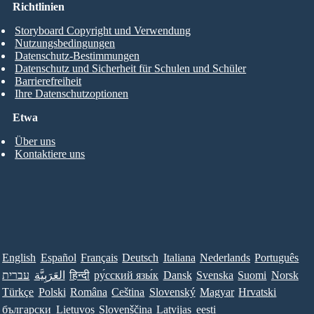
Richtlinien
Storyboard Copyright und Verwendung
Nutzungsbedingungen
Datenschutz-Bestimmungen
Datenschutz und Sicherheit für Schulen und Schüler
Barrierefreiheit
Ihre Datenschutzoptionen
Etwa
Über uns
Kontaktiere uns
English
Español
Français
Deutsch
Italiana
Nederlands
Português
Norsk
Suomi
Svenska
Dansk
ру́сский язы́к
हिन्दी
العَرَبِيَّة
עברית
Türkçe
Polski
Româna
Ceština
Slovenský
Magyar
Hrvatski
български
Lietuvos
Slovenščina
Latvijas
eesti