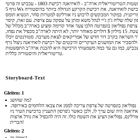
ההתפשטות הטריטוריאלית ארה"ב - לואיזיאנה רכישת 1803 - עכביש זה פרטי
גרף 5 Ws של רכישת לואיזיאנה, את רכישת הקרקע הגדולה ביותר בהיסטוריה
יקנית. במקור המבקשים לרכוש ניו אורלינס למטרות סחר, הנשיא תומס
ון שלח שליח ג'ון ג'יי לנהל משא ומתן על עסקה עם צרפת. עם זאת, קיסר
צרפת נפוליאון בונפרטה הלכו צעד אחד קדימה ומציע בארה"ב מכלול של
השטח. 15 מיליון $ דולרים מאוחר יותר, לא היתה לארה"ב מכפיל את נפחו,
ר השראה בקרב דור חדש של אמריקאים לצאת מערבה. סטודנטים יוכלו
ולהסביר את המושגים העיקריים והיבטים של רכישת לואיזיאנה ניצול גרף
עכביש, כמו גם עד כמה משמעותי הרכישה היא להבנת ארה"ב התפשטות
טריטוריאלית והיסטוריה כללית.
Storyboard-Text
Gleiten: 1
מה שהושג?
נפוליאון בונפרטה של ​​צרפת צריכה לממן את צבאו הלוחמים באירופה.
איזיאנה היה שום ערך לו, ולכן כאשר ג'פרסון התעניין ברכישת העיר ניו
ורלינס, נפוליאון הציע את השטח כולו. זה היה להכפיל את גודל ארצות
הברית!
Gleiten: 2
איפה זה?