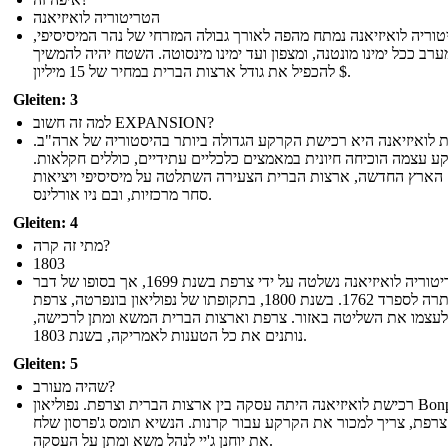
הטריטוריה לואיזיאנה
וריה לואיזיאנה נמתח מהפה לאורך גבולה המזרחי של נהר המיסיסיפי,
רב ככל ימינו מונטנה, ומצפון ועד ימינו מינסוטה. השטח יהיה להמשיך
להכפיל את גודל ארצות הברית במחיר של 15 מיליון $.
Gleiten: 3
למה זה חשוב EXPANSION?
 לואיזיאנה היא רכישת הקרקע הגדולה ביותר בהיסטוריה של ארה"ב.
ע עצמה הוכיחה חיונית במאמצים כלכליים עתידיים, כוללים חקלאות.
הארץ החדשה, ארצות הברית הצעירה השתלטה על מיסיסיפי ויציאות
סחר מרכזיות, ובם ניו אורלינס.
Gleiten: 4
מתי זה קרה?
1803
הטריטוריה לואיזיאנה נשלטה על ידי צרפת בשנת 1699, אך בסופו של דבר
ויתרה לספרד 1762. בשנת 1800, בתקופתו של נפוליאון בונפרטה, צרפת
לעצמו את השליטה באזור. צרפת וארצות הברית המשא ומתן לרכישה,
נותנים את כל הטענות לאמריקה, בשנת 1803.
Gleiten: 5
שהיה מעורב?
רכישת לואיזיאנה היתה עסקה בין ארצות הברית וצרפת. נפוליאון Bonparte,
צרפת, צריך למכור את הקרקע עבור קרנות. הנשיא תומס ג'פרסון שלח
את יוחנן ג'יי לנהל משא ומתן על העסקה.