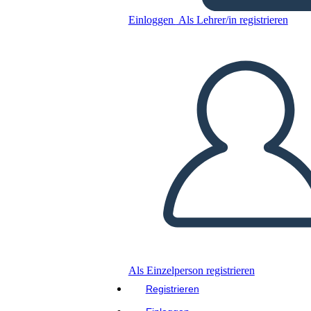
- רכישת לואיזיאנה 1803
Einloggen
Als Lehrer/in registrieren
Kopieren Sie dieses Storyboard
ERSTELLEN SIE EIN STORYBOARD
DIASHOW ABSPIELEN
LIES MIR VOR
Als Einzelperson registrieren
Registrieren