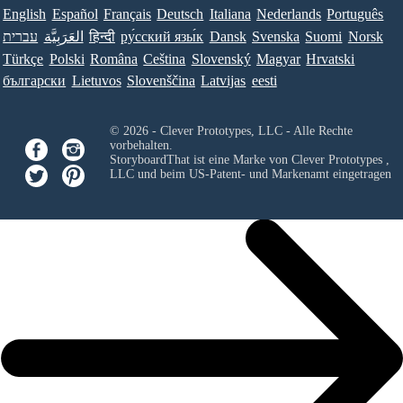
English
Español
Français
Deutsch
Italiana
Nederlands
Português
Norsk
Suomi
Svenska
Dansk
ру́сский язы́к
हिन्दी
العَرَبِيَّة
עברית
Türkçe
Polski
Româna
Ceština
Slovenský
Magyar
Hrvatski
български
Lietuvos
Slovenščina
Latvijas
eesti
© 2026 - Clever Prototypes, LLC - Alle Rechte
vorbehalten.
StoryboardThat ist eine Marke von
Clever Prototypes ,
LLC
und beim US-Patent- und Markenamt eingetragen