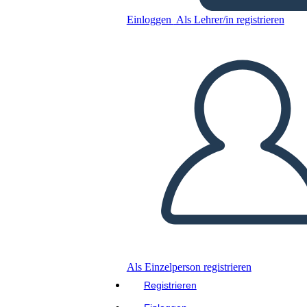
רכישות פלורידה
Einloggen
Als Lehrer/in registrieren
Kopieren Sie dieses Storyboard
ERSTELLEN SIE EIN STORYBOARD
DIASHOW ABSPIELEN
LIES MIR VOR
Als Einzelperson registrieren
Registrieren