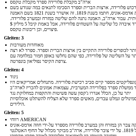
ארה"ב מקבלת פלורידה ספרד מקבלת טקסס
רכוש פלורידה, ארצות הברית וספרד הסכימו לתנאים במה שנודע בשם
אמנת אדמס-אוניס, חתמו בשנת 1819. זה אושרר בשנת 1821 בשם האמנה
ית. עבור ארה"ב, האמנה נתנה להם שליטה במזרח ובמערב פלורידה.
ספרד איבדה כל שליטה על השטחים פלורידה, אבל באמת קיבל 5 מיליון $
פיצויים, וכן ריבונות טקסס.
Gleiten: 3
מאוחדות מעורבות
ותר לכופרים פלורידה התקיים בין ארצות הברית וספרד. ספרד לא רצה
תר על השליטה של ​​פלורידה, כפי שהם נחלשו באופן חמור במלחמה עם
צרפת הקיסר נפוליאון בונפרטה.
Gleiten: 4
ניגוד
ונפליקטים מספר קיים סביב רכישת פלורידה. מתנחלים אמריקאים היו
 ממשלת ספרד בפלורידה המערבית, עצמאות אמונים להכריז לארה"ב
יתר על כן, הכלל אנדרו ג'קסון עשה פשיטות והתקפות במחלוקת נגד
מינולים ונמלט עבדים, מאשים ספרד שלא הצליח להשתלט אוכלוסיות
הילידים.
Gleiten: 5
רווחי AMERICAN
ה צבר הן במזרח והן במערב פלורידה מספרד על-ידי חוזה אדמס-אוניס
של 1819. על ידי צובר פלורידה, ארה"ב מבוקר מכלול של החוף האטלנטי
ומחובר בשטחן בין לואיזיאנה ופלורידה לאורך מפרץ מקסיקו.