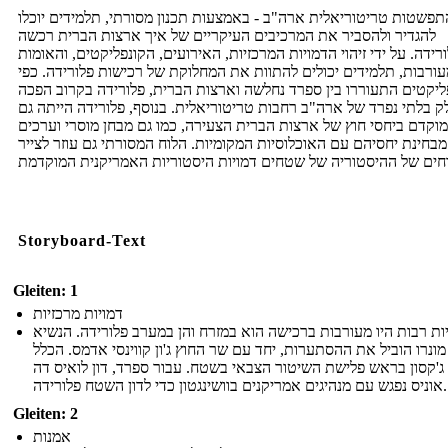
תפשטות טריטוריאלית ארה"ב - באמצעות תכנון מסורתי, תלמידים יוכלו
להגדיר ולהסביר את המרכיבים העיקריים של איך ארצות הברית רכשה
רידה. על ידי זיהוי הדמויות המרכזיות, האירועים, הקונפליקטים, והאומות
ורבות, תלמידים יכולים להתוות את המחלוקת של רכישות פלורידה. כפי
ליקטים התעוררו בין ספרד נחלשה וארצות הברית, פלורידה בקרוב הפכה
ק בלתי נפרד של ארה"ב רחבות טריטוריאלית. בנוסף, פלורידה הייתה גם
מוקדם ביחסי חוץ של ארצות הברית הצעירה, כמו גם מבחן מוסרי וערכים
מבחינת יחסיהם עם האוכלוסיות המקומיות. הלוח המסורתי גם עוזר לצייר
Storyboard-Text
Gleiten: 1
דמויות מרכזיות
ות רבות היו מעורבות ברכישה הוא במזרח והן במערב פלורידה. הנשיא
 מונרו הוביל את ההסתערות, יחד עם שר החוץ ג'ון קווינסי אדמס. הכלל
ג'קסון בראש פלישת השיטור הצבאי בשטח. עבור ספרד, דון לואיס דה
אוניס נפגש עם מנהיגים אמריקנים בוושינגטון כדי לדון השטח פלורידה.
Gleiten: 2
אמנות