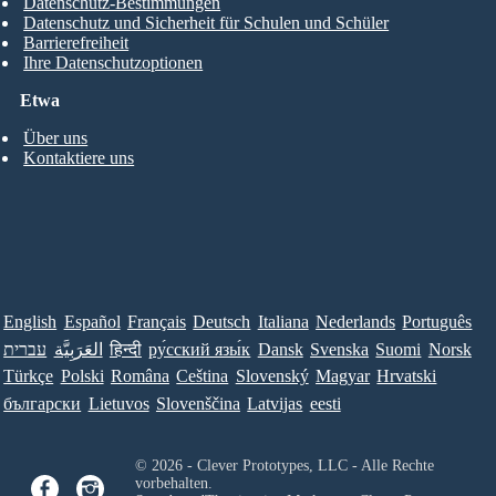
Datenschutz-Bestimmungen
Datenschutz und Sicherheit für Schulen und Schüler
Barrierefreiheit
Ihre Datenschutzoptionen
Etwa
Über uns
Kontaktiere uns
English
Español
Français
Deutsch
Italiana
Nederlands
Português
עברית
العَرَبِيَّة
हिन्दी
ру́сский язы́к
Dansk
Svenska
Suomi
Norsk
Türkçe
Polski
Româna
Ceština
Slovenský
Magyar
Hrvatski
български
Lietuvos
Slovenščina
Latvijas
eesti
© 2026 - Clever Prototypes, LLC - Alle Rechte
vorbehalten.