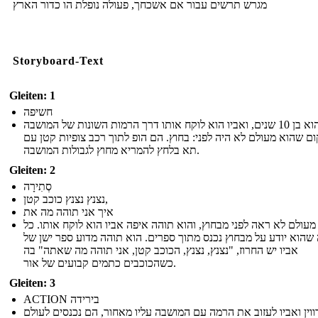
מגרש תרשים עבור אם אשכחך, פעולה נופלת הו כדור הארץ
Storyboard-Text
Gleiten: 1
חשיפה
מרווין הוא בן 10 שנים, ואביו הוא לוקח אותו דרך הרמות השונות של המושבה
ם שהוא מעולם לא היה לפני: בחוץ. הם הופ לתוך רכב צופיות קטן עם
תא בלחץ להמריא מחוץ לגבולות המושבה.
Gleiten: 2
סְתִירָה
נצנץ נצנץ כוכב קטן,
איך אני תוהה מה את
 מעולם לא ראה לפני מבחוץ, והוא תוהה איפה אביו הוא לוקח אותו. כל
שהוא יודע על מבחוץ נכנס מתוך ספרים. הוא תוהה מדוע ספר ישן של
אביו יש החרוז, "נצנץ, נצנץ, הכוכב קטן, אני תוהה מה שאתה" בה
כשהכוכבים כתמים קבועים של אור.
Gleiten: 3
ACTION בירידה
ווין ואביו לעזוב את הרמה עם המושבה עליו מאחור, הם נכנסים לעולם