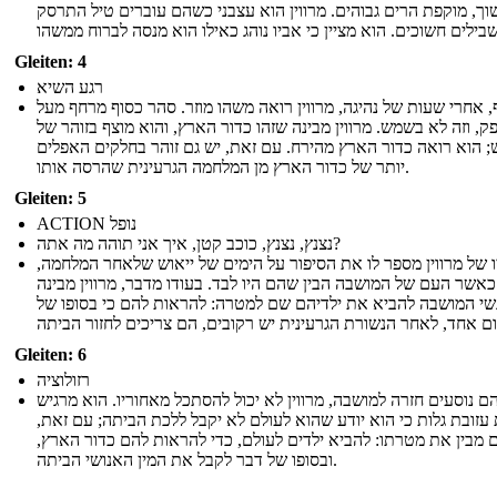
וך, מוקפת הרים גבוהים. מרווין הוא עצבני כשהם עוברים טיל התרסק
Gleiten: 4
רגע השיא
, אחרי שעות של נהיגה, מרווין רואה משהו מוזר. סהר כסוף מרחף מעל
ק, וזה לא בשמש. מרווין מבינה שזהו כדור הארץ, והוא מוצף בזוהר של
 הוא רואה כדור הארץ מהירח. עם זאת, יש גם זוהר בחלקים האפלים
יותר של כדור הארץ מן המלחמה הגרעינית שהרסה אותו.
Gleiten: 5
ACTION נופל
נצנץ, נצנץ, כוכב קטן, איך אני תוהה מה אתה?
ו של מרווין מספר לו את הסיפור על הימים של ייאוש שלאחר המלחמה
כאשר העם של המושבה הבין שהם היו לבד. בעודו מדבר, מרווין מבינה
י המושבה להביא את ילדיהם שם למטרה: להראות להם כי בסופו של
Gleiten: 6
רזולוציה
 נוסעים חזרה למושבה, מרווין לא יכול להסתכל מאחוריו. הוא מרגיש
 עזובת גלות כי הוא יודע שהוא לעולם לא יקבל ללכת הביתה; עם זאת
גם מבין את מטרתו: להביא ילדים לעולם, כדי להראות להם כדור הארץ
ובסופו של דבר לקבל את המין האנושי הביתה.