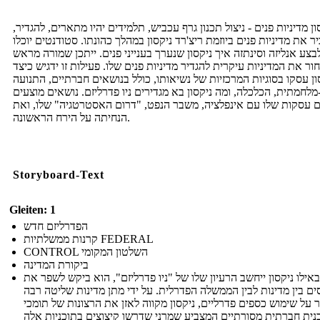
ון מדיניות פנים - ניצול תכנון גרף עכביש, תלמידים יהיו מתארים, להגדיר,
ר את מדיניות פנים ביוזמת ריצ'רד ניקסון במהלך כהונתו. סטודנטים יוכלו
בצע אנליזה וסינתזה איך ניקסון שנערך בענייני פנים. ייתכן שמורה מראש
ור את המדיניות עיקרית להגדיר מדיניות פנים שלו. פעילות זו ידגיש כיצד
ון עסקו בסוגיות המרכזיות של נשיאותו, כולל בנושאים חברתיים, התנועה
לחמתית, הכלכלה, ומה ניקסון בא מגדירים ניו פדרליזם. נושאים מוצעים
ם עסקות שלו עם אינפלציה, משבר הנפט, "דרום האסטרטגיה" שלו, ואת
הנחיתה על הירח הראשונה.
Storyboard-Text
Gleiten: 1
הפדרליזם חדש
קרנות ממשלתיות FEDERAL
CONTROL השלטון המקומי
ביקורת המדינה
באילו ניקסון ייחשב הרעיון שלו של "ניו פדרליזם", הוא ביקש לשפר את
ים בין מדינות לבין הממשלה הפדרלית. על ידי מתן מדינות שליטה רבה
ר על שימוש כספים פדרליים, ניקסון מקווה לאזן את הרצונות של תומכי