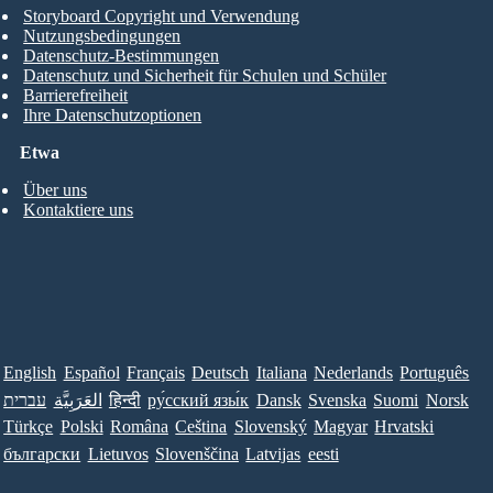
Storyboard Copyright und Verwendung
Nutzungsbedingungen
Datenschutz-Bestimmungen
Datenschutz und Sicherheit für Schulen und Schüler
Barrierefreiheit
Ihre Datenschutzoptionen
Etwa
Über uns
Kontaktiere uns
English
Español
Français
Deutsch
Italiana
Nederlands
Português
Norsk
Suomi
Svenska
Dansk
ру́сский язы́к
हिन्दी
العَرَبِيَّة
עברית
Türkçe
Polski
Româna
Ceština
Slovenský
Magyar
Hrvatski
български
Lietuvos
Slovenščina
Latvijas
eesti