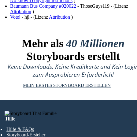
No known copyright restrictions
)
Baumann Bus Company #020022
- ThoseGuys119 - (Lizenz
Attribution
)
Vote!
- hjl - (Lizenz
Attribution
)
Mehr als
40 Millionen
Storyboards erstellt
Keine Downloads, Keine Kreditkarte und Kein Logi
zum Ausprobieren Erforderlich!
MEIN ERSTES STORYBOARD ERSTELLEN
Hilfe
Hilfe & FAQs
Storyboard-Ersteller