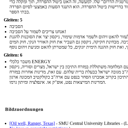
טגית הדרום" שלו. למעשה, זה האט ביטול ההפרדה, תוך ומקלה כדי
ד בדרישות ביטול ההפרדה. הוא התנגד הסעות כאמצעי לסיום הפרדה
בבתי הספר.
Gleiten: 5
הסביבה
אנחנו צריכים לשמור על הסביבה!
זור להאט זיהום ולשמר אדמות שימור, ניקסון יצר את הסוכנות להגנת
בה. מבחינת חקיקה, ניקסון גם העביר את חוק האוויר הנקי, חוק המים
Gleiten: 6
משבר כלכלי ENERGY
ם המלחמה משתוללת במזרח התיכון בין ישראל, מצרים וסוריה, ניקסון
ב מגובה ישראל כבעלת ברית שלהם. עם זאת, מדינות אחרות במזרח
תיכון בקרוב אמברגו הסחר בנפט עם ארה"ב כקולקטיב המכונה ארגון
המדינות המייצאות נפט, אופ"ק או. אינפלציה ומיתון גרמו.
Bildzuordnungen
[Oil well, Ranger, Texas]
- SMU Central University Libraries - (