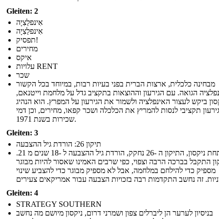
Gleiten: 2
אִינפלַצִיָה
אִינפלַצִיָה
תפסיק!
מחירים
איקס
עלויות RENT
שכר
מבחינה כלכלית, ארצות הברית בפני בעיות רבות, במיוחד בכל הקשור
פלציה הגואה. עם הגירעון וההוצאות בתקציב גדל על מלחמת וייטנאם,
סון ביקש לעצור האינפלציה ולשמור את הגירעון על המפרץ. הוא הנהיג
ירעון תקציבי לנסות להמריץ את הכלכלה ושכר קפאו, מחירים, וכן דמי
שכירות בשנת 1971.
Gleiten: 3
תיקון 26: הורדת גיל ההצבעה
תחת ניקסון, התיקון ה -26 נחקק, הורדת גיל ההצבעה ל -18 שנים מ 21.
ון התקבל בברכה הרבה וצפוי, כפי שרבים האמינו שאסור להיות מבוגר
מספיק כדי להילחם במלחמה, אבל לא מספיק מבוגר כדי להצביע שינוי
Gleiten: 4
STRATEGY SOUTHERN
בניסיון לערער הן ליברלים צפון ושמרני דרום, ניקסון מיושם מה נחשב