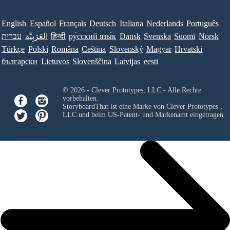
English
Español
Français
Deutsch
Italiana
Nederlands
Português
Norsk
Suomi
Svenska
Dansk
ру́сский язы́к
हिन्दी
العَرَبِيَّة
עברית
Türkçe
Polski
Româna
Ceština
Slovenský
Magyar
Hrvatski
български
Lietuvos
Slovenščina
Latvijas
eesti
© 2026 - Clever Prototypes, LLC - Alle Rechte
vorbehalten.
StoryboardThat ist eine Marke von
Clever Prototypes ,
LLC
und beim US-Patent- und Markenamt eingetragen