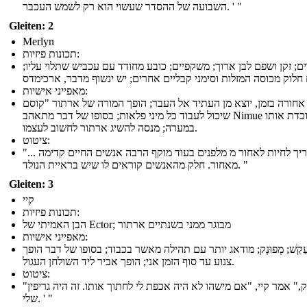
השבועה של ההסדר שעשוי הוא רק לשמש העכבר. ' "
Gleiten: 2
Merlyn
תכונות פיזיות:
ם; זקן ושפם לבן ארוך; משקפיים; כובע מחודד עם עכביש שתלוי עליו;
 חלוק מכוסה המזלות וסימני קבליים אחרים; יש ינשוף מדבר, ארכימדס
מאפייני אישיות:
אחורה בזמן, יוצא מן העתיד אל העבר; הופך המורה של ארתור "קוסם
שיכול לעבוד כל מיני פלאות; בסופו של דבר מתאהב Nimue אשר לוכדת אותו
במערה; מנסה להשיג ארתור לחשוב לעצמו.
ציטוט:
"... אני צריך לחיות לאחור מ מלפנים בעוד מוקף הרבה אנשים החיים קדימה
מאחור. חלק מהאנשים קוראים לו שיש בראיית הנולד. "
Gleiten: 3
קיי
תכונות פיזיות:
הבן האמיתי של Ector; מבוגר ממני בשנתיים ארתור
מאפייני אישיות:
ַקֵשׁ; מְפוּנָק; מודאג יותר עם תהילה מאשר בכבוד; בסופו של דבר הופך
צנוע עד סוף הזמן אני; הופך אביר ליד השולחן העגול.
ציטוט:
"זה יספיק," אמר קיי, "אם מישהו לא היה אכפת לי לחתוך אותו. זה היה גריפין
שלי. ' "