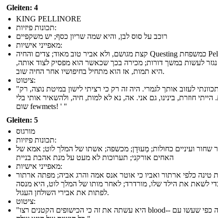
Gleiten: 4
KING PELLINORE
תכונות פיזיות:
רוכב על סוס לבן, והיא שמה שריון כסף; יש משקפיים
מאפייני אישיות:
קצת מגושם, ולא אביר טוב מאוד; צדים והחיה Questing כמשפחת Pellinore
נגזר לעשות במשך דורות; מכירה בכך שכאשר הוא מפסיק לצוד אותה,
היא תמות, אז הוא מתחיל בחיפושיו אחר החיה שוב.
ציטוט:
"לא התכוונתי לעזוב אותך לגמרי. היה זה רק כי רציתי לישון במיטת נוצה, רק
הייתי חוזרת, בינינו, גם אני. אה, נא לא למות, חיה, ולהשאיר אותי בלי
שום fewmets! ' "
Gleiten: 5
מורגוס
תכונות פיזיות:
 שחור ועיניים כחולות; מְעוּדָן; מכשפה; אשתו של המלך לוט; אמא של
האחים אורקני; תערוכות לא מעט על מנת אהבת בניית
מאפייני אישיות:
 טינה כלפי ארתור ואביו כי אוטר אנס אמה והרג אביה; מפתה ארתור
די לשאת את הילד שלו, מורדרד; לאחר מותו של המלך לוט, היא מנסה
לפתות את אבירי השולחן העגול.
ציטוט:
"היא עשתה את זה כי הכישופים הקטנים רצו blood-- אותה כפי שעשו עם