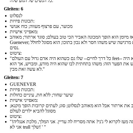
כל הנשים של הגזע שלה."
Gleiten: 6
לנסלוט
תכונות פיזיות:
מכוער, עם פרצוף מעווה; כוח אנושי
מאפייני אישיות:
ז מיומן הוא הופך המכונה האביר הכי טוב בעולם; סוגד ארתור; מאוהב
Guenever; היא מרגישה שיש משהו חסר ולא נכון בתוכו; הוא מסוגל לחולל
נסים.
ציטוט:
"כל דרך לחיים-- שלו גם כשהוא היה אדם גדול עם העולם feet-- שלו הוא היה
 את הפער הזה: משהו בתחתית לבו שהוא היה מודע, ומבויש, אך הוא
לא עשה זאת מבין."
Gleiten: 7
GUENEVER
תכונות פיזיות:
שיער שחור; ללא חת, עיניים כחולות
מאפייני אישיות:
 את ארתור אבל הוא מאוהב לנסלוט; סוג; לעתים קרובות הופך מקנא;
מסוגל להביא ילדים לעולם
ציטוט:
"איך אתה מעז לקרוא לי ג'ני? אתה מסריח לה עדיין. אני המלך, מלכת אנגליה!
אני לא trull שלך! ' "