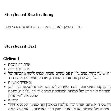
Storyboard Beschreibung
דמויות המלך לאחר ועתיד - תווים מארגנים גרפי מפה
Storyboard-Text
Gleiten: 1
ארתור / היבלת
תכונות פיזיות:
זָק; שיער בהיר; פנים גלויות עם עיניים טובות; לבוש גלימה מקטיפה של
המלך; יש לו בן עם אחותו החורגת, מורגוס, אשר נקרא מורדרד.
מאפייני אישיות:
וצודק; קצת נאיבי וחסר עמוד השדרה להתעמת אשתו לנסלוט על הרומן
מפתחת קוד חדש של אבירות המבוססת סביב אולי רק על זכות, ומנסה
לחסל את "חיל עליון"
ציטוט:
"הרעיון שלי הוא שאם אנחנו יכולים לנצח במאבק הזה לפנינו, ולקבל אחיזה
איתנה של המדינה, אז אני אנהיג מעין סדר האבירות ... אני אבצע את