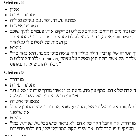
Gleiten: 8
אליין
תכונות פיזיות:
שמונה עשרה, יפה, עם עיניים סגולות
מאפייני אישיות:
ים ובור מים רותחים; מאוהב לנסלוט וטריקים אותו פעמיים לתוך שוכב
איתה; יודע שהוא לעולם לא אוהב אותה כמו שהוא אוהב Guenever; נושאת
בן ושמות של לנסלוט לו גאלאהד
ציטוט:
"בתוך הטירה של קורבין, הילד איליין היה עושה מוכן מסעה. היא באה כדי
ללכוד לנסלוט מ Guenever, משלחת של אשר כולם חוץ מאשר על עצמה
יכלה להרגיש את הפאתוס. "
Gleiten: 9
מורדרד
תכונות פיזיות:
ה קרה של אדם; כתף עקומה; נראה כמו משהו מתוך יצירותיו של אדגר
אלן פו; לבוש היטב; בעל לשון חלקלקה
מאפייני אישיות:
ם לראות אהבה על ידי אמו, מורגוס; שונא ארתור בחשאי מתכנן להפיל
את שלטונו
ציטוט:
"מורדרד, את ההבל הקר של אדם, לא נראה שיש בכל גיל. שנותיו, כמו
וזיקלי שלו, היו בלתי מחייבות. "