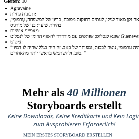
Gleiten: 10
Agravaine
תכונות פיזיות:
ה זקן מאוד לגילו; לעתים רחוקות מפוכח; בריון של המשפחה; עַרמוּמִי;
בהירת שיער; בנו של מורגוס
מאפייני אישיות:
א לנסלוט; שותפים עם מורדרד לחשוף הרומן של לנסלוט Guenever
ציטוט:
"הוא היה ערמומי, נוטה לבכות, ומפוחד של כאב. זה היה בגלל שהיה לו דמיון
טוב, ולהשתמש בראשו יותר מהאחרים. "
Mehr als
40 Millionen
Storyboards erstellt
Keine Downloads, Keine Kreditkarte und Kein Logi
zum Ausprobieren Erforderlich!
MEIN ERSTES STORYBOARD ERSTELLEN