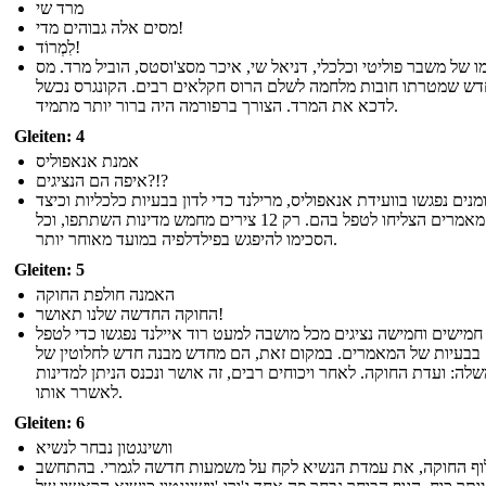
מרד שי
מסים אלה גבוהים מדי!
לִמְרוֹד!
ו של משבר פוליטי וכלכלי, דניאל שי, איכר מסצ'וסטס, הוביל מרד. מס
דש שמטרתו חובות מלחמה לשלם הרוס חקלאים רבים. הקונגרס נכשל
לדכא את המרד. הצורך ברפורמה היה ברור יותר מתמיד.
Gleiten: 4
אמנת אנאפוליס
איפה הם הנציגים?!?
נים נפגשו בוועידת אנאפוליס, מרילנד כדי לדון בבעיות כלכליות וכיצד
מאמרים הצליחו לטפל בהם. רק 12 צירים מחמש מדינות השתתפו, וכל
הסכימו להיפגש בפילדלפיה במועד מאוחר יותר.
Gleiten: 5
האמנה חולפת החוקה
החוקה החדשה שלנו תאושר!
חמישים וחמישה נציגים מכל מושבה למעט רוד איילנד נפגשו כדי לטפל
בבעיות של המאמרים. במקום זאת, הם מחדש מבנה חדש לחלוטין של
לה: ועדת החוקה. לאחר ויכוחים רבים, זה אושר ונכנס הניתן למדינות
לאשרר אותו.
Gleiten: 6
וושינגטון נבחר לנשיא
וף החוקה, את עמדת הנשיא לקח על משמעות חדשה לגמרי. בהתחשב