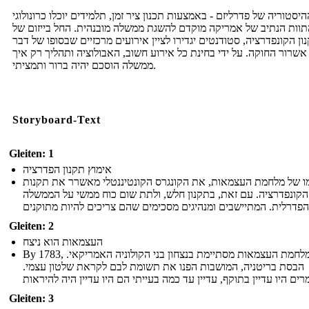
היסטוריה של פדרליזם - באמצעות תכנון ציר זמן, תלמידים יוכלו כרונולוגי
תוות הנתיב של אמריקה מוקדם להשגת ממשלה מובנהית. החל בייזום של
ון הקונפדרציה, סטודנטים יגדירו לציין אירועים מרכזיים שבסופו של דבר
אשרור החוקה. על ידי בחינת כל אירוע חשוב, האבולוציה ותהליך רק איך
ממשלה הוסכם יהיה ברור ותמציתי.
Storyboard-Text
Gleiten: 1
אימוץ תקנון הפדרציה
ו של מלחמת העצמאות, את הקונגרס הקונטיננטלי מאשרר את תקנות
הקונפדרציה. עם זאת, בתקנון חלש, ולתת שום כוח ממשי על הממשלה
Gleiten: 2
העצמאות הוא ניצח
By 1783, מלחמת העצמאות מסתיימת בנצחון בני הקולוניה האמריקאי.
הבסת בריטניה, המושבות הפנו את תשומת לבם לקראת שלטון עצמי.
Gleiten: 3