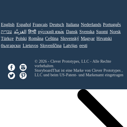
English
Español
Français
Deutsch
Italiana
Nederlands
Português
Norsk
Suomi
Svenska
Dansk
ру́сский язы́к
हिन्दी
العَرَبِيَّة
עברית
Türkçe
Polski
Româna
Ceština
Slovenský
Magyar
Hrvatski
български
Lietuvos
Slovenščina
Latvijas
eesti
© 2026 - Clever Prototypes, LLC - Alle Rechte
vorbehalten.
StoryboardThat ist eine Marke von
Clever Prototypes ,
LLC
und beim US-Patent- und Markenamt eingetragen