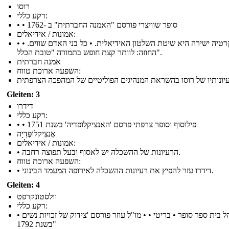
רוסו
רקע כללי:
• • סופר שוויצרי פורסם "האמנה החברתית" ב -1762
אמונות / אידיאלים:
• דמוקרטיה ישירה היא שיטת השלטון האידיאלית. • כל בני האדם שווים. •
החוזה: לוותר קצת חופש בתמורה "טובת הכלל".
אמנה חברתית
השפעה ארוכת טווח:
Gleiten: 3
דידרו
רקע כללי:
• • פילוסוף וסופר צרפתי פרסם 'האנציקלופדיה' בשנת 1751
אֶנצִיקלוֹפֶּדִיָה
אמונות / אידיאלים:
• הרעיונות של ההשכלה יש לאסוף ובעל תפוצה רחבה.
השפעה ארוכת טווח:
• דידרו עזר להפיץ את רעיונות ההשכלה לאירופה המעמד הבינוני.
Gleiten: 4
וולסטונקרפט
רקע כללי:
• מנהל בית ספר סופר • בריטי • • מו"ל עוזר פורסם 'צידוק של זכויות נשים
"בשנת 1792