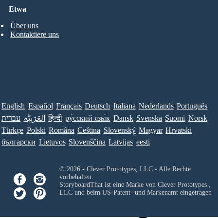
Etwa
Über uns
Kontaktiere uns
English
Español
Français
Deutsch
Italiana
Nederlands
Português
עברית
العَرَبِيَّة
हिन्दी
ру́сский язы́к
Dansk
Svenska
Suomi
Norsk
Türkçe
Polski
Româna
Ceština
Slovenský
Magyar
Hrvatski
български
Lietuvos
Slovenščina
Latvijas
eesti
© 2026 - Clever Prototypes, LLC - Alle Rechte
vorbehalten.
StoryboardThat ist eine Marke von
Clever Prototypes ,
LLC
und beim US-Patent- und Markenamt eingetragen