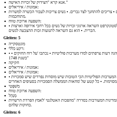
אנא קרא "הצידוק של זכויות האישה."
אמונות / אידיאלים:
 • צריכים להתחנך לצד גברים. • נשים צריכות לעבור הכשרה למשרות
מתוחכמות.
השפעה ארוכת טווח:
• וולסטונקרפט השראה ארגוני זכויות של נשים בכל רחבי אירופה וארצות
הברית. • הוא גם השראה לתנועות זכות ההצבעה לנשים.
Gleiten: 5
מונטסקייה
רקע כללי:
• • סופר והגה דעות צרפתים למדו מערכות פוליטיות • נכתבו 'על רוח החוקים
"בשנת 1748
חקיקה
אמונות / אידיאלים:
אמונות / אידיאלים:
• המערכות הפוליטיות הכי הטובות שיש מוסדות נפרדים שיש סמכויות
בסעיפים האחרים
מִשׁפָּטִי
השפעה ארוכת טווח:
מְנַהֵל
מדינות המעורבות בסדרה "מהפכות האטלנטי 'לאמץ הפרדת הרשויות
בחוקות שלהם.
Gleiten: 6