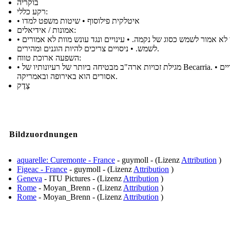
בוקריה
רקע כללי:
• איטלקית פילוסוף • שיטות משפט למדו
אמונות / אידיאלים:
• חוקי לא אמור לשמש כסוג של נקמה. • עינויים ונגד עונש מוות לא אמורים
לשמש. • ניסויים צריכים להיות הוגנים ומהירים.
השפעה ארוכת טווח:
• מגילת זכויות ארה"ב מבטיחה ביותר של רעיונותיו של Becarria. • העינויים
אסורים הוא באירופה ובאמריקה.
צֶדֶק
Bildzuordnungen
aquarelle: Curemonte - France
- guymoll - (Lizenz
Attribution
)
Figeac - France
- guymoll - (Lizenz
Attribution
)
Geneva
- ITU Pictures - (Lizenz
Attribution
)
Rome
- Moyan_Brenn - (Lizenz
Attribution
)
Rome
- Moyan_Brenn - (Lizenz
Attribution
)