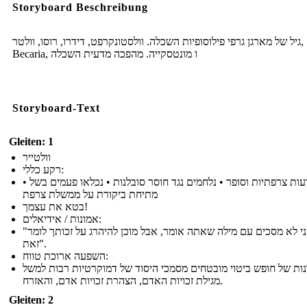
Storyboard Beschreibung
גיל של מארגן גרפי פילוסופיות השכלה. וולסטונקרפט, דידרו, רוסו, וולטר,
Becaria, ו מונטסקייה. מהפכה מדעית השכלה
Storyboard-Text
Gleiten: 1
וולטייר
רקע כללי:
• הוגה דעות צרפתיות וסופר • נלחמים נגד חוסר סובלנות • נכלאו פעמים בשל
מתיחת ביקורת על ממשלת צרפת
בטא את עצמך!
אמונות / אידיאלים:
"אני לא מסכים עם מילה שאתה אומר, אבל מוכן להיהרג על זכותך לומר
זאת".
השפעה ארוכת טווח:
נות של חופש ביטוי מובטחים מסמכי היסוד של דמוקרטיות רבות למשל
מגילת זכויות האדם, הצהרת זכויות אדם, והאזרח.
Gleiten: 2