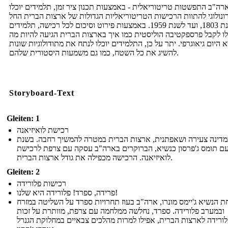
רה"ב התפשטות טריטוריאלית - באמצעות תכנון ציר זמן, תלמידים יוכלו
ונולוגי להתוות הרכישות הטריטוריאליות הגדולות של ארצות הברית החל
משנת 1803, ועד לשנת 1959. באמצעות פירוט וסיכום לכל רכישה, תלמידים
לו לקבל פרספקטיבה הוליסטית כמו איך בארצות הברית הגיעה להיות מה
 היום גיאוגרפי. יתר על כן, התלמידים יוכלו לנתח את מתודולוגיות שונות
להשיג את כל השטח, כמו גם משמעות היסטורית שלהם.
Storyboard-Text
Gleiten: 1
רכישת לואיזיאנה
מדינה צעירה ושאפתנית, ארצות הברית במטרה להמשיך רחבה. בשנת
1803,  תומס ג'פרסון כנשיא, הברוקרים בארה"ב עסקה עם צרפת לרכישת
לואיזיאנה. הרכישה מכפילה את גודל ארצות הברית.
Gleiten: 2
רכישות פלורידה
פרידה, ספרד! פלורידה היא שלנו!
 הנשיא ג'יימס מונרו, ארה"ב בעוז תחרויות ספרד על השליטה במזרח
ובמערב פלורידה. ספרד, נחלשה ממלחמה עם צרפת, מוותרת על זכות
ורידה לארצות הברית, אפילו למרות מהלכים צבאיים במחלוקת הגנרל