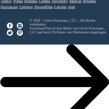
Türkçe
Polski
Româna
Ceština
Slovenský
Magyar
Hrvatski
български
Lietuvos
Slovenščina
Latvijas
eesti
© 2026 - Clever Prototypes, LLC - Alle Rechte
vorbehalten.
StoryboardThat ist eine Marke von
Clever Prototypes ,
LLC
und beim US-Patent- und Markenamt eingetragen