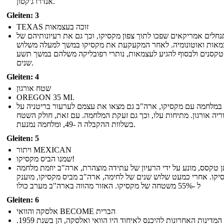
אנדרו ג'קסון.
Gleiten: 3
TEXAS זוכה בעצמאות
נחלים אמריקאים שפכו לתוך צפון מקסיקו, וכך גם את רעיונותיהם של
אות ואוטונומיה. לאחר המקעקעת את מקסיקו במשך למעלה משלוש
טקסנים ולבסוף להגיע לעצמאות, נותרי רפובליקה משלהם במשך תשע
שנים.
Gleiten: 4
שטח אורגון
OREGON 35 MI.
במלחמה עם מקסיקו, ארה"ב גם מצאו את עצמם לערעור בריטניה על
יה אורגון. מתיחות עלו, וכך גם זעקת המלחמה. עם זאת, חולק השטח
בשלוות ההקבלה ה -49, ומלחמה נמנעת.
Gleiten: 5
ויתור MEXICAN
שמנו הביס מקסיקו!
 טקסס, מונע על ידי הרעיון של עתידה מוצהרת, ארה"ב יוזמת מלחמה
יקו. אחרי כמעט שלוש שנים של לחימה, ארה"ב מביס מקסיקו, מוענק
ל -55% משטחה של מקסיקו. האזור מהווה בארה"ב מערב כולו
Gleiten: 6
אלסקה והוואי BECOME הברית
שתי המדינות האחרונות להיכנס לאיחוד היו הוואי ואלסקה, הן בשנת 1959.