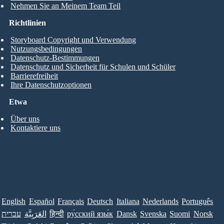
Nehmen Sie an Meinem Team Teil
Richtlinien
Storyboard Copyright und Verwendung
Nutzungsbedingungen
Datenschutz-Bestimmungen
Datenschutz und Sicherheit für Schulen und Schüler
Barrierefreiheit
Ihre Datenschutzoptionen
Etwa
Über uns
Kontaktiere uns
English
Español
Français
Deutsch
Italiana
Nederlands
Português
עברית
العَرَبِيَّة
हिन्दी
ру́сский язы́к
Dansk
Svenska
Suomi
Norsk