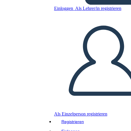
הטריטוריאלית 1803-1959
Einloggen
Als Lehrer/in registrieren
Kopieren Sie dieses Storyboard
ERSTELLEN SIE EIN STORYBOARD
DIASHOW ABSPIELEN
LIES MIR VOR
Als Einzelperson registrieren
Registrieren