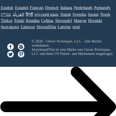
English
Español
Français
Deutsch
Italiana
Nederlands
Português
עברית
العَرَبِيَّة
हिन्दी
ру́сский язы́к
Dansk
Svenska
Suomi
Norsk
Türkçe
Polski
Româna
Ceština
Slovenský
Magyar
Hrvatski
български
Lietuvos
Slovenščina
Latvijas
eesti
© 2026 - Clever Prototypes, LLC - Alle Rechte
vorbehalten.
StoryboardThat ist eine Marke von
Clever Prototypes ,
LLC
und beim US-Patent- und Markenamt eingetragen