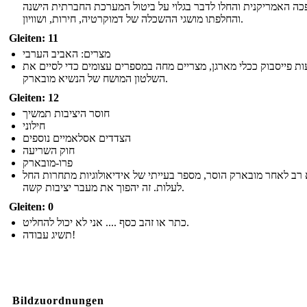
ה האמריקנית והחלו לדבר בגלוי על ביטול המערכת החברתית הישנה
והחלפתו מושגי ההשכלה של דמוקרטיה, חירות, ושוויון.
Gleiten: 11
מצרים: האביב הערבי
ת פייסבוק ככלי מארגן, מצריים מחה במספרים עצומים כדי לסיים את
השלטון המושח של הנשיא מובארק.
Gleiten: 12
חוסר היציבות תמשיך
חילוני
הצדדים אסלאמיים נוספים
חוק השריעה
פרו-מובארק
 רב לאחר מובארק הוסר, מספר בעייתי של אידיאולוגיות מתחרות החל
לעלות. זה יהפוך את מעבר יציבות קשה.
Gleiten: 0
כתר או זהב כסף .... אני לא יכול להחליט.
תשיג עבודה!
Bildzuordnungen