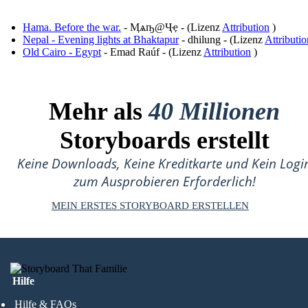
Hama. Before the war.
- Ӎѧҧ@Ҷҿ - (Lizenz
Attribution
)
Nepal - Evening lights at Bhaktapur
- dhilung - (Lizenz
Attributio
Old Cairo - Egypt
- Emad Raúf - (Lizenz
Attribution
)
Mehr als
40 Millionen
Storyboards erstellt
Keine Downloads, Keine Kreditkarte und Kein Logi
zum Ausprobieren Erforderlich!
MEIN ERSTES STORYBOARD ERSTELLEN
Hilfe
Hilfe & FAQs