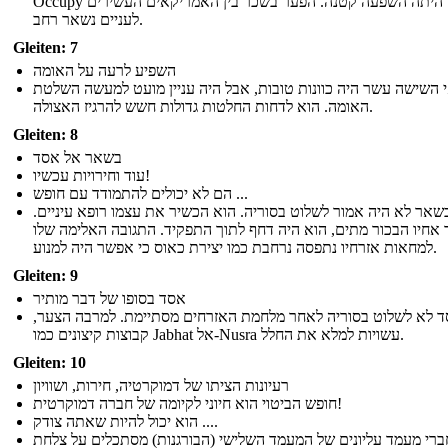
Occupy כנראה היתה השפעה קטנה. הפער בשכר בין האמריקאים העשירים
לעניים נשאר רחב.
Gleiten: 7
השפיע לרעה על האומה
י השישה עשר היה כוונות טובות, אבל היה עניין מועט למעשה השלטת
האומה. הוא לדחות החלטות גדולות חשש להרגיז האצולה.
Gleiten: 8
בשאר אל אסד
עוד וחירויות עכשיו!
הם לא יכולים להתמודד עם חופש ...
שאר לא היה אמור לשלוט בסוריה. הוא הכשיר את עצמו רופא עיניים.
אחיו הבכור מתים, הוא היה דחף לתוך התפקיד. התגובה האלימה שלו
למחאות אזרחיו נתפסה נרחבת כמו יצירת כאוס כי אפשר היה למנוע.
Gleiten: 9
אסד בסופו של דבר מותיר
 לא לשלוט בסוריה לאחר מלחמת האזרחים מסתיימת. למרבה הצער,
קבוצות קיצונים כמו Jabhat אל-Nusra עשויות למלא את החלל.
Gleiten: 10
רעיונות הציתו של דמוקרטיה, חירות, ושוויון
חופש הביטוי הוא חיוני לקיומה של חברה דמוקרטית!
הוא יכול להיות שאתה צודק ....
ברי מעמד עליונים של המעמד השלישי (הבורגנות) מסתכלים על צלחת