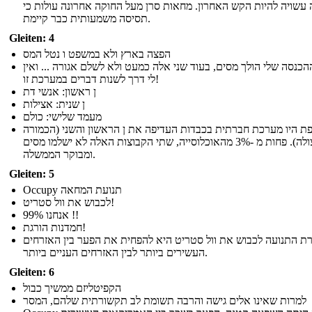
עשויה להיות הקש האחרון. מחאות סרן מעל החוקה אחרונה עולות כי
תסיסה משמעותית כבר קיימת.
Gleiten: 4
הפצה בארץ ולא במשפט ו נטל המס
הכנסה שלי הולך מסים, בעוד שני אלה כמעט ולא לשלם אגורה ... ואין
לי דרך לשנות דברים במערכת זו!
ן ראשון: אנשי דת
ן שנית: אצילות
מעמד שלישי: כולם
ת היו מערכת חברתית בכבדות העדיפה את ן הראשון והשני (הכמורה
והאצולה). פחות מ -3% מהאוכלוסייה, שתי הקבוצות האלה לא ישלמו מסים
ומבוקר הממשלה.
Gleiten: 5
Occupy תנועת המחאה
לכבוש את וול סטריט!
אנחנו 99% !!
חמדנות הורגת!
ת התנועה לכבוש את וול סטריט היא להפחית את הפער בין האזרחים
העשירים ביותר לבין האזרחים העניים ביותר.
Gleiten: 6
הקפיטליזם ממשיך כבול
למרות שאינו אלים גישה והרבה תשומת לב תקשורתית שלהם, המסר