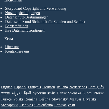
Richtlinien
Storyboard Copyright und Verwendung
Nutzungsbedingungen
Datenschutz-Bestimmungen
Datenschutz und Sicherheit für Schulen und Schüler
Barrierefreiheit
Ihre Datenschutzoptionen
Etwa
Über uns
Kontaktiere uns
English
Español
Français
Deutsch
Italiana
Nederlands
Português
Norsk
Suomi
Svenska
Dansk
ру́сский язы́к
हिन्दी
العَرَبِيَّة
עברית
Türkçe
Polski
Româna
Ceština
Slovenský
Magyar
Hrvatski
български
Lietuvos
Slovenščina
Latvijas
eesti