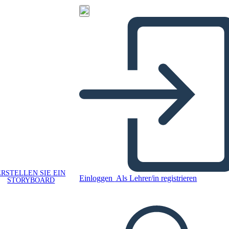
ERSTELLEN SIE EIN
Einloggen
Als Lehrer/in registrieren
STORYBOARD