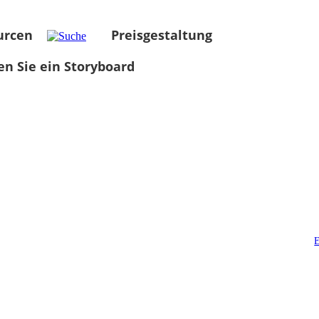
urcen
Preisgestaltung
len Sie ein Storyboard