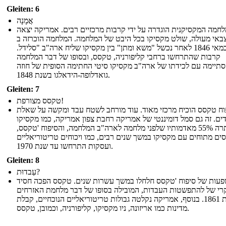
Gleiten: 6
אֲמָנָה
חמה המקסיקנית הוגדרה על ידי קרבות מרכזיים רבים. אמריקה יצאה
באי מעולה, שולט מקסיקו בכל היבט של המלחמה. המלחמה הוכרזה ב
-13 במאי 1846 לאחר נכשל "משא ומתן" בין מקסיקו שליח ארה"ב "סלידל.
קרבות שהתרחשו ברחבי קליפורניה, טקסס, ובסופו של דבר המלחמה
תיימה עם לכידתו של ארה"ב מקסיקו סיטי החתימה הסופית של חוזה
גואדלופה-הידאלגו בשנת 1848.
Gleiten: 7
טקסס מצורפת!
וח טקסס הוכיח מרכזי מאוד. עוד מורחב לשטח עבד ומקשה על שאלת
ים. זה גם סמל דומיננטי של אמריקה רחבת צפון אמריקה, כמו מקסיקו
ויתרה 55% מאדמותיו שלפני מלחמה לארה"ב המלחמה, והסיפוח 'טקסס,
סים מתוחים עם מקסיקו במשך שנים רבים, כמו ויכוחים טריטוריאליים
ועסקות התרחשו עד שנת 1970.
Gleiten: 8
עַבדוּת?
עות של סיפוח 'טקסס חלחלו במשך עשרות שנים. טקסס הפכה חסיד
רי של להתפשטות העבדות, המובילה בסופו של דבר מלחמת האזרחים
בשנת 1861. בנוסף, אמריקה נקלטה גבולות טריטוריאליים הנוכחיים, קבלת
מדינות כמו אריזונה, ניו מקסיקו, קליפורניה, וכמובן, טקסס.