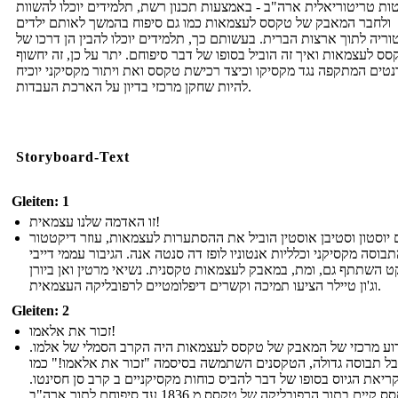
ת טריטוריאלית ארה"ב - באמצעות תכנון רשת, תלמידים יוכלו להשוות
ולחבר המאבק של טקסס לעצמאות כמו גם סיפוח בהמשך לאותם ילדים
וריה לתוך ארצות הברית. בעשותם כך, תלמידים יוכלו להבין הן דרכו של
סס לעצמאות ואיך זה הוביל בסופו של דבר סיפוחם. יתר על כן, זה יחשוף
טים המתקפה נגד מקסיקו וכיצד רכישת טקסס ואת ויתור מקסיקני יוכיח
להיות שחקן מרכזי בדיון על הארכת העבדות.
Storyboard-Text
Gleiten: 1
זו האדמה שלנו עצמאית!
יוסטון וסטיבן אוסטין הוביל את ההסתערות לעצמאות, עוזר דיקטטור
בוסה מקסיקני וכלליות אנטוניו לופז דה סנטה אנה. הגיבור עממי דייבי
ט השתתף גם, ומת, במאבק לעצמאות טקסנית. נשיאי מרטין ואן ביורן
וג'ון טיילר הציעו תמיכה וקשרים דיפלומטיים לרפובליקה העצמאית.
Gleiten: 2
זכור את אלאמו!
וע מרכזי של המאבק של טקסס לעצמאות היה הקרב הסמלי של אלמו.
ל תבוסה גדולה, הטקסנים השתמשה בסיסמה "זכור את אלאמו!" כמו
ריאת הגיוס בסופו של דבר להביס כוחות מקסיקניים ב קרב סן חסינטו.
טקסס קיים בתור הרפובליקה של טקסס מ 1836 עד סיפוחם לתוך ארה"ב