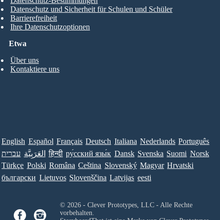
Datenschutz-Bestimmungen
Datenschutz und Sicherheit für Schulen und Schüler
Barrierefreiheit
Ihre Datenschutzoptionen
Etwa
Über uns
Kontaktiere uns
English
Español
Français
Deutsch
Italiana
Nederlands
Português
Norsk
Suomi
Svenska
Dansk
ру́сский язы́к
हिन्दी
العَرَبِيَّة
עברית
Türkçe
Polski
Româna
Ceština
Slovenský
Magyar
Hrvatski
български
Lietuvos
Slovenščina
Latvijas
eesti
© 2026 - Clever Prototypes, LLC - Alle Rechte
vorbehalten.