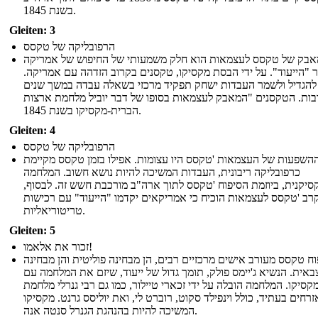
בשנת 1845.
Gleiten: 3
הרפובליקה של טקסס
בק של טקסס לעצמאות הוא חלק משמעותי של החיפוש של אמריקה
 "הייעוד". על ידי הבסת מקסיקו, טקסנים בקרוב הזדהה עם אמריקה.
להגדיל ולשמר העבדות ישחק תפקיד מרכזי בשאלה עבדה במשך שנים
בות. הטקסנים "המאבק לעצמאות בסופו של דבר יוביל מלחמת ארצות
הברית-מקסיקו בשנת 1845.
Gleiten: 4
הרפובליקה של טקסס
השפעות של העצמאות 'טקסס היו עצומות. אפילו בזמן טקסס מקיימת
כרפובליקה ריבונית, העבדות המשיכה להיות נושא חשוב. המלחמה
יקנית, ביוזמת הסיפוח 'טקסס לתוך ארה"ב מורכבת חשש זה. לבסוף,
רב 'טקסס לעצמאות הוכיח כי אמריקאים יקדמו "הייעוד" עם רכישות
טריטוריאליות.
Gleiten: 5
זכור את אלאמו!
וח טקסס מעורב אישים מרכזיים רבים, הן מבחינה פוליטית והן מבחינה
באית. הנשיא ג'יימס פולק, תומך גדול של ייעוד, שיזם את המלחמה עם
קסיקו. המלחמה הובלה על ידי זכארי טיילור, כמו גם רבי גנרלי מלחמת
זרחים בעתיד, כולל וינפילד סקוט, רוברט לי, ואת יוליסס גרנט. מקסיקו
המשיכה להיות בהנהגת הגנרל סנטה אנה.