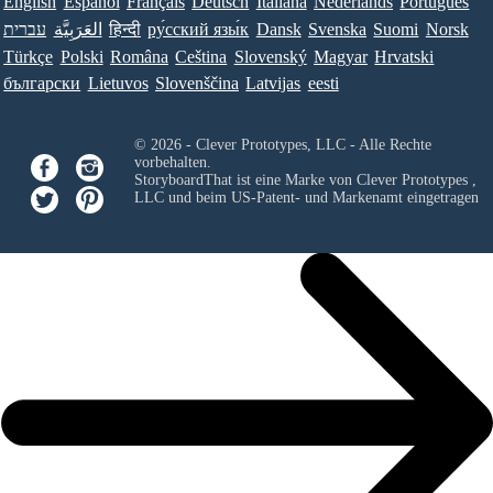
English
Español
Français
Deutsch
Italiana
Nederlands
Português
עברית
العَرَبِيَّة
हिन्दी
ру́сский язы́к
Dansk
Svenska
Suomi
Norsk
Türkçe
Polski
Româna
Ceština
Slovenský
Magyar
Hrvatski
български
Lietuvos
Slovenščina
Latvijas
eesti
© 2026 - Clever Prototypes, LLC - Alle Rechte
vorbehalten.
StoryboardThat ist eine Marke von
Clever Prototypes ,
LLC
und beim US-Patent- und Markenamt eingetragen