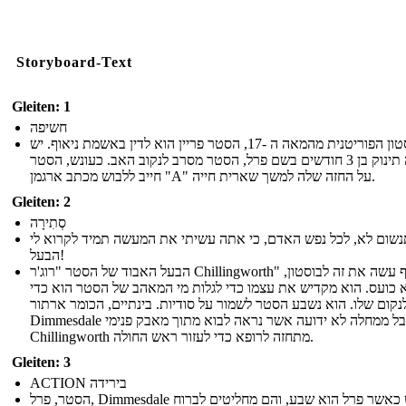
Storyboard-Text
Gleiten: 1
חשיפה
בבוסטון הפוריטנית מהמאה ה -17, הסטר פריין הוא לדין באשמת ניאוף. יש
לה תינוק בן 3 חודשים בשם פרל, הסטר מסרב לנקוב האב. כעונש, הסטר
חייב ללבוש מכתב ארגמן "A" על החזה שלה למשך שארית חייה.
Gleiten: 2
סְתִירָה
נשום לא, לכל נפש האדם, כי אתה עשיתי את המעשה תמיד לקרוא לי
הבעל!
הבעל האבוד של הסטר "רוג'ר Chillingworth" סוף סוף עשה את זה לבוסטון,
א כועס. הוא מקדיש את עצמו כדי לגלות מי המאהב של הסטר הוא כדי
נקום שלו. הוא נשבע הסטר לשמור על סודיות. בינתיים, הכומר ארתור
Dimmesdale סובל ממחלה לא ידועה אשר נראה לבוא מתוך מאבק פנימי.
Chillingworth מתחזה לרופא כדי לעזור ראש החולה.
Gleiten: 3
ACTION בירידה
הסטר, פרל, Dimmesdale מחדש כאשר פרל הוא שבע, והם מחליטים לברוח