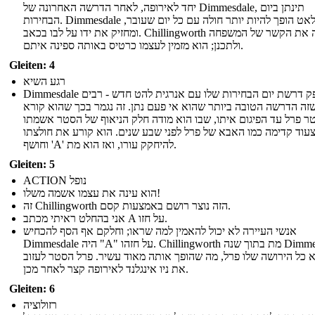
יחד לאירופה, לאחר הדרשה האחרונה של Dimmesdale, תינתן ביום
הבחירות. Dimmesdale לאט הופך להיות יותר חולה עם כל יום שעובר,
ומחזיק את ידו על לבו בכאב. Chillingworth מגלה את הקשר של המשפחה
ולתכנן; הוא מזמין לעצמו כרטיס באותה ספינה איתם.
Gleiten: 4
רגע השיא
Dimmesdale מספק דרשת יום הבחירות שלו עם אנרגית להט חדש - רבים
זה הדרשה הטובה ביותר שהוא אי פעם נתן. זה נגמר בכך שהוא קורא
ר פרל עד הפיגום איתו, שבו הוא מודה חלק הניאוף של הסטר אשמתו
עוד קדימה כמו האבא של פרל לפני שבע שנים. הוא קורע את חולצתו
וחושף 'A' להיחקק עורו, ואז הוא מת.
Gleiten: 5
ACTION נופל
הוא עינה את עצמו אשמה משלו!
זה Chillingworth הזה נוצר רושם באמצעות קסם.
אני בהחלט ראיתי מכתב A על חזו.
אנשי העיירה לא יכול להאמין למה שראו; וחלקם אף הסף להכחיש
Dimmesdale היה "A" על חזהו. Chillingworth מת בתוך שנה Dimmesdale
א כל הירושה שלו פרל, מה שהופך אותה מאוד עשיר. פרל הסטר לעזוב
את ניו אינגלנד לאירופה קצר לאחר מכן.
Gleiten: 6
רזולוציה