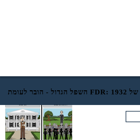
בחירות של 1932
פרנקלין דלאנו רוזוולט
הרברט הובר
WHO רוזוולט היתה
WHO הובר