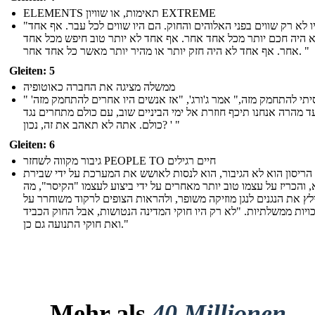
ELEMENTS תאימות, או שוויון EXTREME
"הם היו לא רק שווים בפני האלוהים והחוק. הם היו שווים לכל עבר. אף אחד
 היה חכם יותר מכל אחד אחר. אף אחד לא יותר טוב חיפש מכל אחד
אחר. אף אחד לא היה חזק יותר או מהיר יותר מאשר כל אחד אחר. "
Gleiten: 5
ממשלה מציגה את החברה כאוטופיה
" 'אם ניסיתי להתחמק מזה," אמר ג'ורג', "אז אנשים היו אחרים להתחמק מזה
-  מהרה אנחנו תיכף חוזרת אל ימי הביניים שוב, עם כולם מתחרים נגד
כולם. אתה לא תאהב את זה, נכון? ' "
Gleiten: 6
גיבור מקווה לשחזר PEOPLE TO חיים רגילים
הריסון הוא לא הגיבור, הוא לנסות לאושש את המערכת על ידי שבירת
 והכריז על עצמו טוב יותר מאחרים על ידי ביצוע לעצמו "הקיסר", מה
ץ את הנגנים לנגן מוזיקה משופר, ולהראות הצופים לרקוד משוחרר על
נכויות ממשלתיות. "לא רק היו חוקי המדינה הנטושות, אבל החוק הכביד
ואת חוקי התנועה גם כן."
Mehr als
40 Millionen