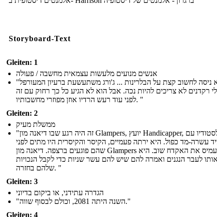
אלמנטים דיסטופית ב- Harrison ברגרון - אלמנטים של דיסטופיה
Storyboard-Text
Gleiten: 1
אנשים מנועים מלעשות עצמאית מחשבה / פעולה
"הוא ניסה לחשוב קצת על הבלרינות ... ג'ורג משתעשעת ברעיון המעורפל
י רקדנים לא צריכים להיות נכה. אבל הוא לא הגיע כל כך רחוק עם זה
לפני עוד רעש הרדיו אוזן מפוזרי מחשבותיו. "
Gleiten: 2
ממשלת מעיק
"זה היה רגע שבו דיאנה מון Glampers, יועץ Handicapper, נכנס לסטודיו עם
יד עשרה-מד כפול. היא ירתה פעמיים, הקיסר והקיסרית היו מתים לפני
שהם פוגעים ברצפה. דיאנה מון Glampers העמיס את האקדח שוב. היא
 אותו לעבר הנגנים ואמרה להם שיש להם עשר שניות כדי לקבל הנכויות
שלהם בחזרה. "
Gleiten: 3
הגדרה עתידני, או ביקום בדיוני
"השנה היתה 2081, וכולם לבסוף שווה."
Gleiten: 4