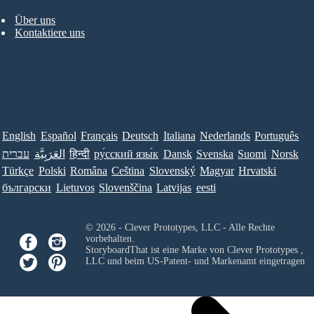
Über uns
Kontaktiere uns
English
Español
Français
Deutsch
Italiana
Nederlands
Português
עברית
العَرَبِيَّة
हिन्दी
ру́сский язы́к
Dansk
Svenska
Suomi
Norsk
Türkçe
Polski
Româna
Ceština
Slovenský
Magyar
Hrvatski
български
Lietuvos
Slovenščina
Latvijas
eesti
© 2026 - Clever Prototypes, LLC - Alle Rechte
vorbehalten.
StoryboardThat ist eine Marke von
Clever Prototypes ,
LLC
und beim US-Patent- und Markenamt eingetragen