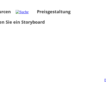
urcen
Preisgestaltung
len Sie ein Storyboard