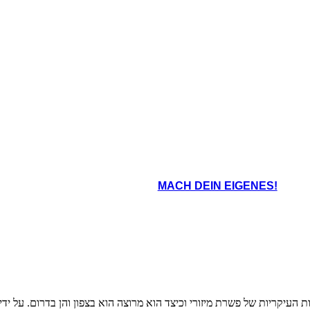
ות עבדים הדרומיות, מיזורי מתווסף האיחוד
יימת מעל הקו המפריד, התוספת של מיזורי
רית מבחינת מדינות חופשיות ועבדו, וייצוג
בקונגרס.
oard That
MACH DEIN EIGENES!
 העיקריות של פשרת מיזורי וכיצד הוא מרוצה הוא בצפון והן בדרום. על י