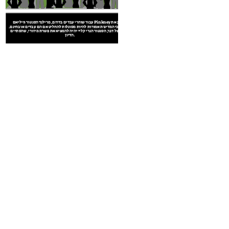
עבור שוחרי עבדים בדרום, מרילנד הסנטור וויליאם Pinkney החזיק את
האמונה כי המדינות אמורות להיות מסוגלות להחליט אם הם עבדים או בחינם.
בסופו של דבר, הסנטור הנרי קליי יהיה להמציא את פשרת מיזורי, שהסתיים
הדיון.