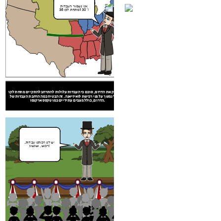
להרחיב!
אנו נשמור העבדות
מתחת לקו 36º 30 '!
עבור מדינות חופשיות צפון, ניו יורק סנטור ג'יימס Tallmadge הציע תיקון
האוסר עבדות בשטח לואיזיאנה. בנוסף, הסנטור רופוס קינג גם טען הקונגרס היה
 שוחרי עבדים בדרום, מרילנד הסנטור וויליאם Pinkney החזיק את
כדי לספק את הדרום, סוכם כי העבדות עלולות להתרחב להתקיים מתחת לקו
הכוח לקבוע אם או לא מדינה חדשה יכולה להיות עבדות.
 להיות מסוגלות להחליט אם הם עבדים או בחינם.
המפריד נמשך על פני רכישת לואיזיאנה. זה הבטיח כמה הרחבת העבדות של
רי קליי יהיה להמציא את פשרת מיזורי, שהסתיים
הדרום, כולל מצבים עתידיים כמו טקסס ארקנסו.
הדיון.
יש לנו זכותנו עבדות,
רכוש, ושגשוג!