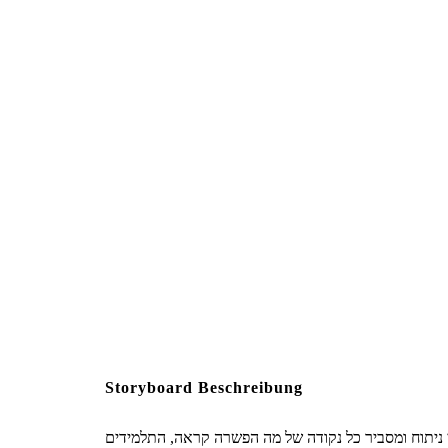
Create your own at Storyb
Storyboard Beschreibung
די ניתוח ומסביר כל נקודה של מה הפשרה קראה, התלמידים