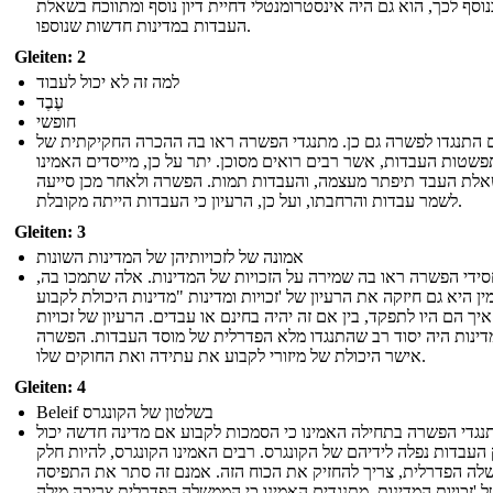
נוסף לכך, הוא גם היה אינסטרומנטלי דחיית דיון נוסף ומתווכח בשאלת
העבדות במדינות חדשות שנוספו.
Gleiten: 2
למה זה לא יכול לעבוד
עֶבֶד
חופשי
 התנגדו לפשרה גם כן. מתנגדי הפשרה ראו בה ההכרה החקיקתית של
שטות העבדות, אשר רבים רואים מסוכן. יתר על כן, מייסדים האמינו
לת העבד תיפתר מעצמה, והעבדות תמות. הפשרה ולאחר מכן סייעה
לשמר עבדות והרחבתו, ועל כן, הרעיון כי העבדות הייתה מקובלת.
Gleiten: 3
אמונה של לזכויותיהן של המדינות השונות
ידי הפשרה ראו בה שמירה על הזכויות של המדינות. אלה שתמכו בה,
ן היא גם חיזקה את הרעיון של 'זכויות ומדינות "מדינות היכולת לקבוע
איך הם היו לתפקד, בין אם זה יהיה בחינם או עבדים. הרעיון של זכויות
דינות היה יסוד רב שהתנגדו מלא הפדרלית של מוסד העבדות. הפשרה
אישר היכולת של מיזורי לקבוע את עתידה ואת החוקים שלו.
Gleiten: 4
Beleif בשלטון של הקונגרס
נגדי הפשרה בתחילה האמינו כי הסמכות לקבוע אם מדינה חדשה יכול
 העבדות נפלה לידיהם של הקונגרס. רבים האמינו הקונגרס, להיות חלק
ה הפדרלית, צריך להחזיק את הכוח הזה. אמנם זה סתר את התפיסה
 'זכויות המדינות, מתנגדים האמינו כי הממשלה הפדרלית צריכה מילה