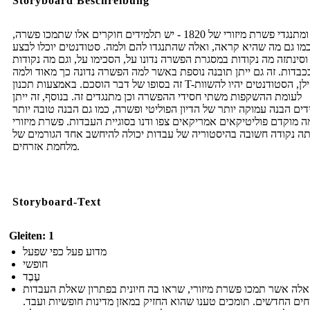
Storyboard Beschreibung
חסידי ומתנגדי פשרת מיזורי של 1820 - יש תלמידים חוקרים אלו שתמכו פשרה,
מו גם מה שהיא קראה, ואלה שהתנגדו להם ולמה. סטודנטים יוכלו לבצע
וסינתזה מה נקודות במסגרת הפשרה נדונו על, הסכימו על, וגם מה נקודות
בכבדות. זה גם ייתן תובנה נוספת באשר למה הפשרה נדונה כך מאוד ולמה
זה בסופו של דבר הוסכם. באמצעות תכנון T-אילן, הסטודנטים יהיו להשוות
לעומת ההשקפות משתי חסידי ההפשרה וכן מתנגדים זה. בנוסף, זה ייתן
ים הבנה עמוקה יותר של הדיון הפוליטי ופשרה, כמו גם הבנה טובה יותר
 מוקדם פוליטיקאים אמריקאים צפו ודנו בסוגיית העבדות. פשרת מיזורי
תה נקודה חשובה בהיסטוריה של עבדות יכולה להיחשב אחד הגורמים של
מלחמת אזרחים.
Storyboard-Text
Gleiten: 1
מדוע פעל כפי שפעל
חופשי
עֶבֶד
אלה אשר תמכו פשרת מיזורי, שראו בה חיונית בפתרון שאלת העבדות
ם החדשים. תומכים טענו שהוא החזיק במאזן מדינות חופשיות ועבד.