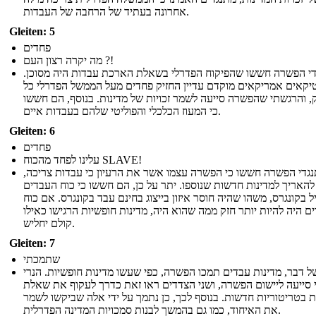
אחרונה בעתיד של הרחבה של העבדות.
Gleiten: 5
פחדים
מה יקרה רצון העם ?!
י הפשרה חששו שהפיקוח הפדרלי בשאלת הארכת עבדות היה מסוכן.
טיקאים אמריקאים מוקדם עדיין החזיק פחדים מעל הממשל הפדרלי כל
, והרגשתי שהפשרה סייעה לשמר זכויות של מדינות. בנוסף, הם חששו
כי המעוז הכלכלי והפוליטי שלהם בעבדות איים.
Gleiten: 6
פחדים
עלינו לפחד מהכוח SLAVE!
גדי הפשרה חששו כי הפשרה עצמו אשר את הרעיון כי עבדות צריכה,
 להאריך למדינות חדשות שנוספו. יתר על כן, הם חששו כי כוח העבדים
יל בקונגרס, משהו שהיה חוסר איזון בייצוג בחינם עבד בקונגרס. אם כוח
ם היה להיות יותר חזק ממה שהוא היה, מדינות חופשיות הרגישו כאילו
קולם יחליש.
Gleiten: 7
שתמכתי
ל דבר, מדינות עבדים תמכו הפשרה, כפי שעשו מדינות חופשיות. הנרי
 סייעה ליישום הפשרה, ושני הצדדים ראו זאת כדרך לעקוף את שאלת
 בטריטוריות חדשות. בנוסף לכך, כן נתמך על ידי אלה שביקשו לשמר
את האיחוד, כמו גם בהמשך לבנות סמכויות המדינה הפדרלית.