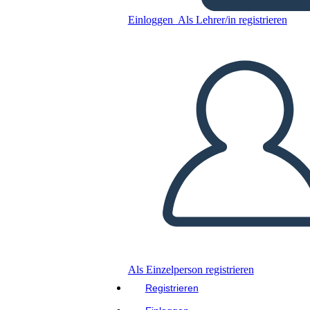
הפשרה מיזורי של 1820 - חסידי
Einloggen
Als Lehrer/in registrieren
ומתנגדי
Kopieren Sie dieses Storyboard
ERSTELLEN SIE EIN STORYBOARD
DIASHOW ABSPIELEN
LIES MIR VOR
Als Einzelperson registrieren
Registrieren