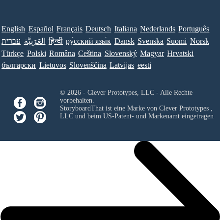
English
Español
Français
Deutsch
Italiana
Nederlands
Português
Norsk
Suomi
Svenska
Dansk
ру́сский язы́к
हिन्दी
العَرَبِيَّة
עברית
Türkçe
Polski
Româna
Ceština
Slovenský
Magyar
Hrvatski
български
Lietuvos
Slovenščina
Latvijas
eesti
© 2026 - Clever Prototypes, LLC - Alle Rechte
vorbehalten.
StoryboardThat ist eine Marke von
Clever Prototypes ,
LLC
und beim US-Patent- und Markenamt eingetragen