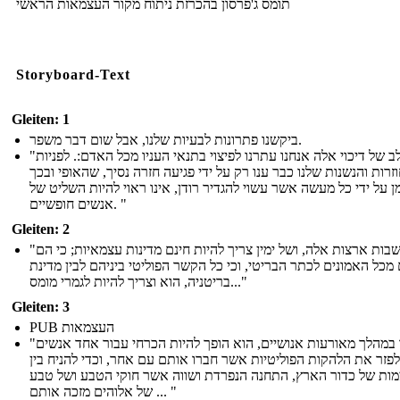
תומס ג'פרסון בהכרזת ניתוח מקור העצמאות הראשי
Storyboard-Text
Gleiten: 1
ביקשנו פתרונות לבעיות שלנו, אבל שום דבר משפר.
"בכל שלב של דיכוי אלה אנחנו עתרנו לפיצוי בתנאי העניו מכל האדם:. לפניות
זרות והנשנות שלנו כבר ענו רק על ידי פגיעה חזרה נסיך, שהאופי ובכך
ן על ידי כל מעשה אשר עשוי להגדיר רודן, אינו ראוי להיות השליט של
אנשים חופשיים. "
Gleiten: 2
"כי מושבות ארצות אלה, ושל ימין צריך להיות חינם מדינות עצמאיות; כי הם
מכל האמונים לכתר הבריטי, וכי כל הקשר הפוליטי ביניהם לבין מדינת
בריטניה, הוא וצריך להיות לגמרי מומס..."
Gleiten: 3
PUB העצמאות
"כאשר במהלך מאורעות אנושיים, הוא הופך להיות הכרחי עבור אחד אנשים
לפזר את הלהקות הפוליטיות אשר חברו אותם עם אחר, וכדי להניח בין
ות של כדור הארץ, התחנה הנפרדת ושווה אשר חוקי הטבע ושל טבע
של אלוהים מזכה אותם ... "