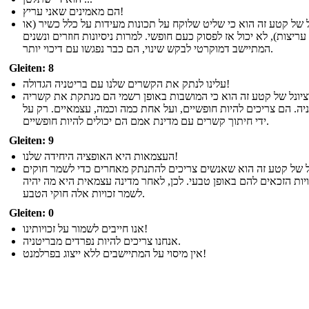
הם מאמינים שאני עריץ!
 של קטע זה הוא כי שליט שלוקח על תכונות מעידות על כלל כשיר (או
עריצות), לא יכול אז לפסוק כעם חופשי. למרות ניסיונות חוזרים ונשנים
המתיישב דמוקרטי לבקש שינוי, הם כבר נפגשו עם דיכוי יותר.
Gleiten: 8
עלינו לנתק את הקשרים שלנו עם בריטניה הגדולה!
יונל של קטע זה הוא כי המושבות באופן רשמי הם מנתקת את קשריה
יה. הם צריכים להיות חופשיים, ועל אחת כמה וכמה, עצמאיים. רק על
ידי חיתוך קשרים עם מדינת אמם הם יכולים להיות חופשיים.
Gleiten: 9
העצמאות היא האופציה היחידה שלנו!
ל של קטע זה הוא שאנשים צריכים להתנתק מאחרים כדי לשמר חוקים
ויות הזכאים להם באופן טבעי. לכן, לאחר מדינה עצמאית היא מה יהיה
לשמר זכויות אלה חוקי הטבע.
Gleiten: 0
אנו חייבים לשמור על זכויותינו!
אנחנו צריכים להיות נפרדים מבריטניה.
אין מיסוי על המתיישבים ללא ייצוג בפרלמנט!