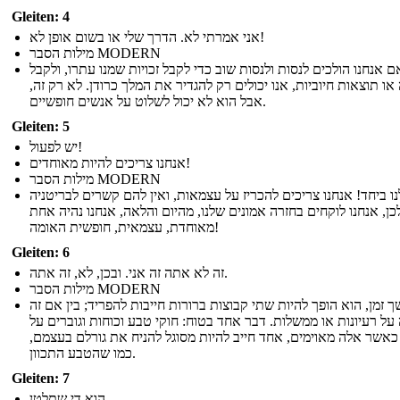
Gleiten: 4
אני אמרתי לא. הדרך שלי או בשום אופן לא!
מילות הסבר MODERN
ם אנחנו הולכים לנסות ולנסות שוב כדי לקבל זכויות שמנו עתרו, ולקבל
ו תוצאות חיוביות, אנו יכולים רק להגדיר את המלך כרודן. לא רק זה,
אבל הוא לא יכול לשלוט על אנשים חופשיים.
Gleiten: 5
יש לפעול!
אנחנו צריכים להיות מאוחדים!
מילות הסבר MODERN
נו ביחד! אנחנו צריכים להכריז על עצמאות, ואין להם קשרים לבריטניה
כן, אנחנו לוקחים בחזרה אמונים שלנו, מהיום והלאה, אנחנו נהיה אחת
מאוחדת, עצמאית, חופשית האומה!
Gleiten: 6
זה לא אתה זה אני. ובכן, לא, זה אתה.
מילות הסבר MODERN
 זמן, הוא הופך להיות שתי קבוצות ברורות חייבות להפריד; בין אם זה
 על רעיונות או ממשלות. דבר אחד בטוח: חוקי טבע וכוחות וגוברים על
כאשר אלה מאוימים, אחד חייב להיות מסוגל להניח את גורלם בעצמם,
כמו שהטבע התכוון.
Gleiten: 7
הוא די שתלטן ...