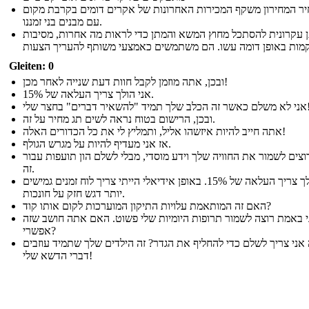
ר המחירון משקף המכירות האחרונות של אקרים דומים בקרבת מקום
עם מבנים בני זמננו.
ן עקרונית להסתכל מחוץ המשא והמתן כדי לראות מה אחרות, מסיבות
Gleiten: 0
ובכן, אתה מוזמן לקבל חוות דעת שנייה לאחר מכן!
אני הולך צריך העלאה של 15%.
 שלך תמיד "להשאיר דברים" בחצר שלי!
ובכן, הרישום בטוח נראה לשים תג מחיר על זה.
אתה חייב להיות איזשהו אליל, ותמליץ לי את כל הכדורים האלה!
אז אני מעדיף להיות על מגרש הגולף.
וצים לשמור את החוויה שלך וידע מוסדי, מבלי לשלם הון תועפות עבור
זה.
אני הולך צריך העלאה של 15%. באופן אידיאלי הייתי צריך לוח זמנים גמישים
יותר דגש חזק על חונכות.
האם זה המותאמת עלויות התיקון המוערכות לקום אותו קוד?
י באמת רוצה לשמור תרופות היומיות שלי פשוט. האם אתה חושב שזה
אפשרי?
אני צריך לשלם כדי להחליף את הגדר? זה הילדים שלך שתמיד עוזבים
דברי הדשא שלי!