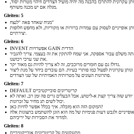
ותן עקרונית להתרכז בהבנה מה יהיה מועיל הצדדים וזיהוי מטרות יסוד,
מגלה אם יש מכנה משותף.
Gleiten: 5
מניח שאחד פאה "לנצח"
ותן אופייניים לעסוק עם עמדות ברורות או מקוריות, ולא מחפש חלופות
יצירתיים.
Gleiten: 6
INVENT אפשרויות GAIN הדדית
ה משלם עבור אספקה, אני שמח להתקין את זה בעצמי. צריך להגביר
את שני ערכי רכושנו.
גדול! גם עם חומרים מרוכבים, זה לא צריך להיות גם מאוד יקר.
ונותן עקרונית לפעול כמו פותרי בעיות. הם עובדים ביחד על מנת ליצור
פתרונות העונים על מטרותיה האמיתיות של שני הצדדים.
Gleiten: 7
DEFAULT קריטריונים סובייקטיביים
 יודע שזה צריך קצת א-ליטוש, אבל הבעלים גרים פה זמן רב, ואתה לא
יכול לשים תג מחיר על זכרונות.
המקום הזה הוא מזבלה. איך בכלל אפשר לחיות כאן?
 אופייניים ולגבש דעות פנימיות של מה הוא הוגן להשתמש בתצוגות אלה
למדוד את הסבירות של יריביהם.
Gleiten: 8
מתעקשים על קריטריונים אובייקטיביים