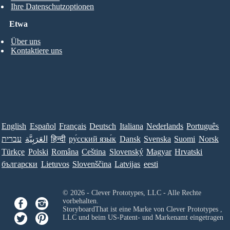
Ihre Datenschutzoptionen
Etwa
Über uns
Kontaktiere uns
English
Español
Français
Deutsch
Italiana
Nederlands
Português
Norsk
Suomi
Svenska
Dansk
ру́сский язы́к
हिन्दी
العَرَبِيَّة
עברית
Türkçe
Polski
Româna
Ceština
Slovenský
Magyar
Hrvatski
български
Lietuvos
Slovenščina
Latvijas
eesti
© 2026 - Clever Prototypes, LLC - Alle Rechte
vorbehalten.
StoryboardThat ist eine Marke von
Clever Prototypes ,
LLC
und beim US-Patent- und Markenamt eingetragen