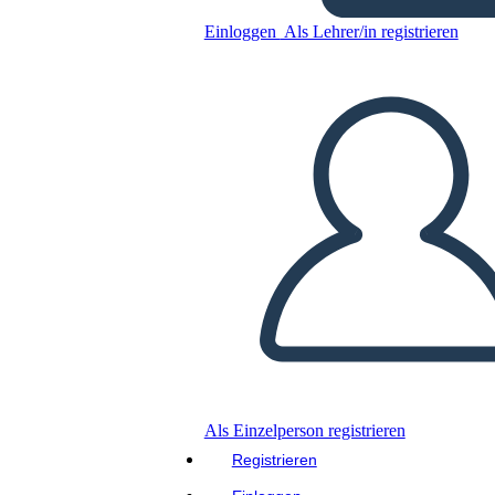
אופייני vs מו"מ עקרונית
Einloggen
Als Lehrer/in registrieren
Kopieren Sie dieses Storyboard
ERSTELLEN SIE EIN STORYBOARD
DIASHOW ABSPIELEN
LIES MIR VOR
Als Einzelperson registrieren
Registrieren