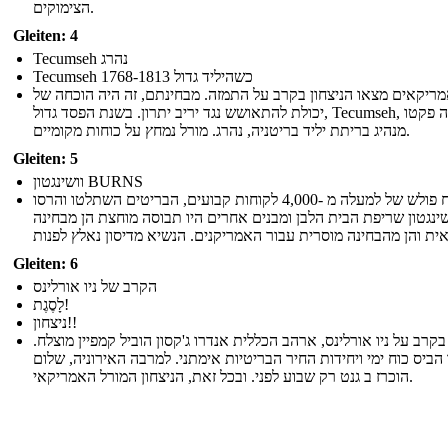
הצימוקים.
Gleiten: 4
Tecumseh נהרג
Tecumseh 1768-1813 כשהיליד גדול
ריקאים מצאו הניצחון בקרב על התמזה. מבחינתם, זה היה הוכחה של
יכולת להתאושש נגד יריב יתרון. בשנת הפסד גדול, Tecumseh, דה פקטו
מנהיג בריתת יליד בריטניה, נהרג. מורל נמחץ על כוחות מקומיים.
Gleiten: 5
וושינגטון BURNS
עם כוח פולש של למעלה מ -4,000 לקוחות קבועים, הבריטים השתלטו והרסו
שינגטון שריפת הבית הלבן ומבנים אחרים היו תבוסה מוחצת הן מבחינה
Gleiten: 6
הקרב של ניו אורלינס
לָסֶגֶת!
ניצחון!!
בקרב על ניו אורלינס, ארהב הכללית אנדרו ג'קסון הוביל קמפיין מוצלח.
 הביס כוח ימי ויחידות החיר הבריטיות אימתני. למרבה האירוניה, שלום
הוכרז ב גנט רק שבוע לפני. ובכל זאת, הניצחון המורל האמריקאי.