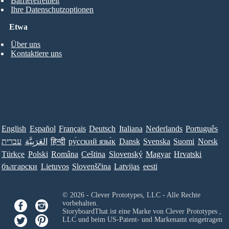
Barrierefreiheit
Ihre Datenschutzoptionen
Etwa
Über uns
Kontaktiere uns
English
Español
Français
Deutsch
Italiana
Nederlands
Português
עברית
العَرَبِيَّة
हिन्दी
ру́сский язы́к
Dansk
Svenska
Suomi
Norsk
Türkçe
Polski
Româna
Ceština
Slovenský
Magyar
Hrvatski
български
Lietuvos
Slovenščina
Latvijas
eesti
© 2026 - Clever Prototypes, LLC - Alle Rechte
vorbehalten.
StoryboardThat ist eine Marke von
Clever Prototypes ,
LLC
und beim US-Patent- und Markenamt eingetragen