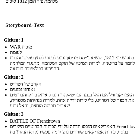
מלחמת ציר הזמן 1812 סיכום
Storyboard-Text
Gleiten: 1
WAR מוכרז
לעומת
בחודש יוני 1812, הנשיא ג'יימס מדיסון נכנע לבסוף ללחץ פוליטי והכריז
חמה על בריטניה. למרות תמיכה של הוקס המלחמה, מתנגדי המלחמה
התפרעו בבולטימור במחאה.
Gleiten: 2
הקרב של דטרויט
אנחנו נכנעים!
האמריקני וויליאם האל נכנע הבריטי-קנדי הגנרל אייזק ברוק והבריטים
 את הכפר של דטרויט, בלי לירות ירייה אחת. למרות בנחיתות מספרית
שאיימו תבוסה מוחצת, והאל נכנע.
Gleiten: 3
BATTLE OF Frenchtown
האמריקאים הובסו ונדחה על ידי הכוחות הבריטיים הילידים Frenchtown.
בנוסף, כוחות אמריקאים שורדים נרצחו מה עכשיו נקרא הנהר? בח