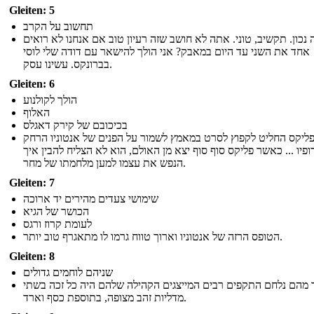
Gleiten: 5
תחשוב על הקרב
ה נכון. תקשיב, טוני. אתה לא חושב שזה רעיון טוב אם אנחנו לא רואים
אחד את השני עד היום במאבק? אני הולך להישאר עם דודה שלי לוסי
בברונקס. עשינו עסק.
Gleiten: 6
הולך לקולנוע
האלוף
בכיכובם של קירק דאגלס
ליקס החליט לקפוץ לסרט במאמץ לשמור על הפנים של אנטוניו הרחק
ופיו ... כאשר פליקס סוף סוף יצא מן האולם, הוא לא הצליח להבין איך
הנפש את עצמו למען מלחמתו של מחר.
Gleiten: 7
שימושי צעדים מהירים יד ארוכה
הכושר של הגיא
לעומת קרוז ורגס
הטופס הרזה של אנטוניו וארוך טווח גרמו לו מתאגרף טוב יותר.
Gleiten: 8
שניהם לוחמים גדולים
 מהם נלחם התקפים רבים המייצגים הקהילה שלהם היה כל זכה בשתי
מדליות זהב מצופה, בתוספת כסף וארד.