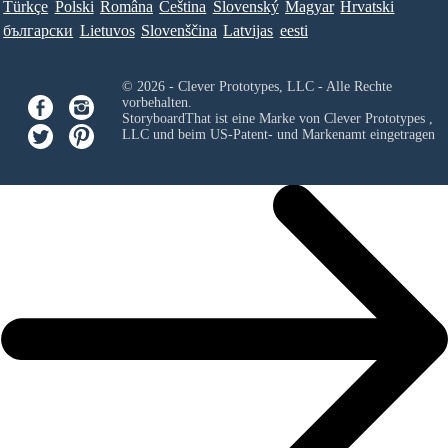
Türkçe
Polski
Româna
Ceština
Slovenský
Magyar
Hrvatski
български
Lietuvos
Slovenščina
Latvijas
eesti
© 2026 - Clever Prototypes, LLC - Alle Rechte
vorbehalten.
StoryboardThat ist eine Marke von
Clever Prototypes ,
LLC
und beim US-Patent- und Markenamt eingetragen