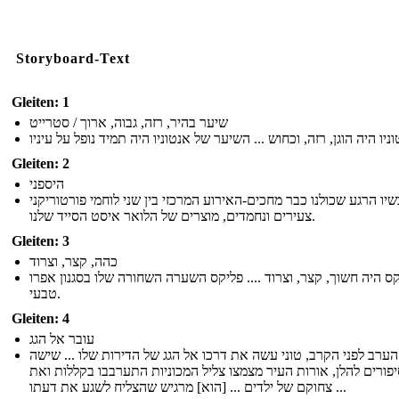
Storyboard-Text
Gleiten: 1
שיער בהיר, רזה, גבוה, ארוך / סטרייט
Gleiten: 2
היספני
יו הרגע שכולנו כבר מחכים-האירוע המרכזי בין שני לוחמי פורטוריקני
צעירים ונחמדים, מוצרים של הלואר איסט הסייד שלנו.
Gleiten: 3
כהה, קצר, וצרוד
ס היה חשוך, קצר, וצרוד .... פליקס השערה השחורה שלו בסגנון אפרו
טבעי.
Gleiten: 4
עובר אל הגג
הערב לפני הקרב, טוני עשה את דרכו אל הגג של הדירות שלו ... שישה
פורים להלן, אורות העיר מצמצו צליל המכוניות התערבבו בקללות ואת
צחוקם של ילדים ... [הוא] מרגיש שהצליח לשגע את דעתו ...