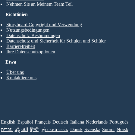
Nehmen Sie an Meinem Team Teil
Richtlinien
Storyboard Copyright und Verwendung
Nutzungsbedingungen
Datenschutz-Bestimmungen
Datenschutz und Sicherheit für Schulen und Schüler
Barrierefreiheit
Ihre Datenschutzoptionen
Etwa
Über uns
Kontaktiere uns
English
Español
Français
Deutsch
Italiana
Nederlands
Português
עברית
العَرَبِيَّة
हिन्दी
ру́сский язы́к
Dansk
Svenska
Suomi
Norsk