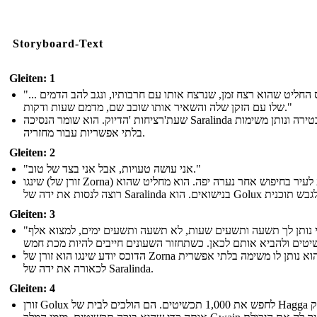
Storyboard-Text
Gleiten: 1
"... הדוכס החליט שהוא רצח זמן, שנרצח אותו עם חרבותיו, ונגב להב הדמים
שלו עם הזקן שלה והשאיר אותו שוכב שם, מדמם שעות ודקות."
שעת'רציחות 'הדיוק. הוא שומר הנסיכה Saralinda נעול בטירה ונותן משימות
בלתי אפשריות עבור מחזריה.
Gleiten: 2
"אני עושה טעויות, אבל אני בצד של טוב."
שינגו (זורן של Zorna) מגיע לעיר בחיפוש אחר נערה יפה. הוא מחליט שהוא
Gleiten: 3
"אני נותן לך תשעה ותשעים שעות, לא תשעה ותשעים ימים, למצוא אלף
הדוכס יודע שינגו הוא זורן של Zorna והוא נותן לו משימה בלתי אפשרית
לכאורה את ידה של Saralinda.
Gleiten: 4
זורן Golux לחפש את 1,000 תכשיטים. הם הולכים לבית של Hagga להצחיק