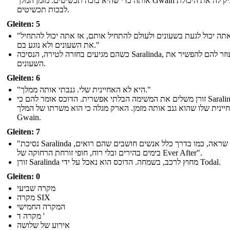
אותה כדי שהיא בוכה תכשיטים. מזמן המלך Gwain העניק לה את היכולת
לבכות תכשיטים.
Gleiten: 5
"אם אתה יכול לגעת בשעונים ולעולם להתחיל אותם, אז אתה יכול להתחיל
את השעונים ולא נוגע בם."
כשהם מגיעים בחזרה לטירה, הנסיכה Saralinda, עוזר להם להפשיר את
השעונים.
Gleiten: 6
"היא לא האחיינית שלי. גנבתי אותה ממלך."
זורן משלים את המשימה הבלתי אפשרית. הדוכס אומר להם כי Saralinda לא
יינית שלו שהוא גנב אותה מזמן. הארק מגלה כי הוא משרתו של המלך
Gwain.
Gleiten: 7
"נסיכת Saralinda חשבה שראה, כמו בדרך כלל אנשים חושבים שהם רואים,
בימים בהירים ובלי רוח, חופי זורחת הרחוקה של Ever After".
זורן Saralinda מחוץ לרכב, בשמחה. הדוכס הוא נאכל על ידי Todal.
Gleiten: 0
מקרה שביעי
מקרה SIX
המקרה החמישי
מקרה ד '
אירוע של שלושה