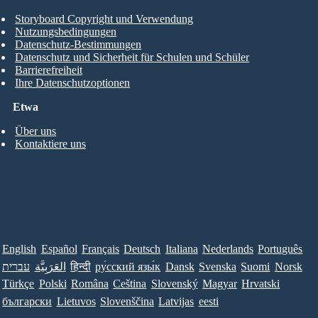
Storyboard Copyright und Verwendung
Nutzungsbedingungen
Datenschutz-Bestimmungen
Datenschutz und Sicherheit für Schulen und Schüler
Barrierefreiheit
Ihre Datenschutzoptionen
Etwa
Über uns
Kontaktiere uns
English
Español
Français
Deutsch
Italiana
Nederlands
Português
עברית
العَرَبِيَّة
हिन्दी
ру́сский язы́к
Dansk
Svenska
Suomi
Norsk
Türkçe
Polski
Româna
Ceština
Slovenský
Magyar
Hrvatski
български
Lietuvos
Slovenščina
Latvijas
eesti