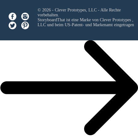
© 2026 - Clever Prototypes, LLC - Alle Rechte
vorbehalten.
StoryboardThat ist eine Marke von
Clever Prototypes ,
LLC
und beim US-Patent- und Markenamt eingetragen