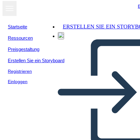
E
ERSTELLEN SIE EIN STORY
Startseite
Ressourcen
Als Diashow
Preisgestaltung
ansehen
Erstellen Sie ein Storyboard
Registrieren
Einloggen
चेकलिस्ट - विवरण