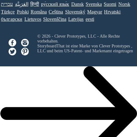
עברית
العَرَبِيَّة
हिन्दी
ру́сский язы́к
Dansk
Svenska
Suomi
Norsk
Türkçe
Polski
Româna
Ceština
Slovenský
Magyar
Hrvatski
български
Lietuvos
Slovenščina
Latvijas
eesti
© 2026 - Clever Prototypes, LLC - Alle Rechte
vorbehalten.
StoryboardThat ist eine Marke von
Clever Prototypes ,
LLC
und beim US-Patent- und Markenamt eingetragen