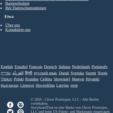
Barrierefreiheit
Ihre Datenschutzoptionen
Etwa
Über uns
Kontaktiere uns
English
Español
Français
Deutsch
Italiana
Nederlands
Português
עברית
العَرَبِيَّة
हिन्दी
ру́сский язы́к
Dansk
Svenska
Suomi
Norsk
Türkçe
Polski
Româna
Ceština
Slovenský
Magyar
Hrvatski
български
Lietuvos
Slovenščina
Latvijas
eesti
© 2026 - Clever Prototypes, LLC - Alle Rechte
vorbehalten.
StoryboardThat ist eine Marke von
Clever Prototypes ,
LLC
und beim US-Patent- und Markenamt eingetragen