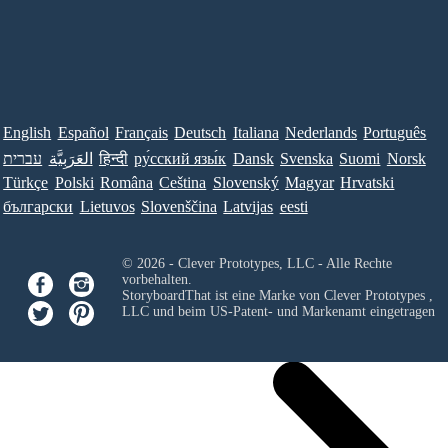
English
Español
Français
Deutsch
Italiana
Nederlands
Português
עברית
العَرَبِيَّة
हिन्दी
ру́сский язы́к
Dansk
Svenska
Suomi
Norsk
Türkçe
Polski
Româna
Ceština
Slovenský
Magyar
Hrvatski
български
Lietuvos
Slovenščina
Latvijas
eesti
© 2026 - Clever Prototypes, LLC - Alle Rechte
vorbehalten.
StoryboardThat ist eine Marke von
Clever Prototypes ,
LLC
und beim US-Patent- und Markenamt eingetragen