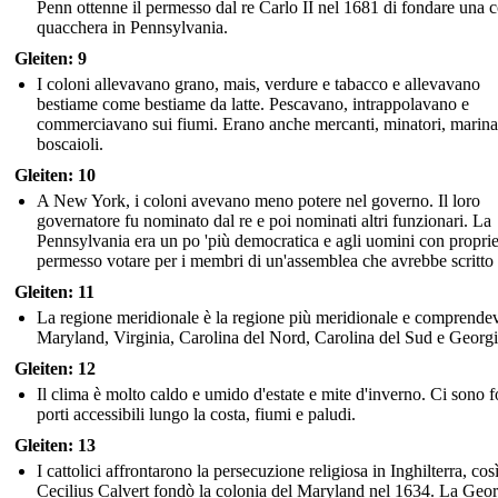
Penn ottenne il permesso dal re Carlo II nel 1681 di fondare una 
quacchera in Pennsylvania.
Gleiten: 9
I coloni allevavano grano, mais, verdure e tabacco e allevavano
bestiame come bestiame da latte. Pescavano, intrappolavano e
commerciavano sui fiumi. Erano anche mercanti, minatori, marina
boscaioli.
Gleiten: 10
A New York, i coloni avevano meno potere nel governo. Il loro
governatore fu nominato dal re e poi nominati altri funzionari. La
Pennsylvania era un po 'più democratica e agli uomini con proprie
permesso votare per i membri di un'assemblea che avrebbe scritto 
Gleiten: 11
La regione meridionale è la regione più meridionale e comprende
Maryland, Virginia, Carolina del Nord, Carolina del Sud e Georgi
Gleiten: 12
Il clima è molto caldo e umido d'estate e mite d'inverno. Ci sono f
porti accessibili lungo la costa, fiumi e paludi.
Gleiten: 13
I cattolici affrontarono la persecuzione religiosa in Inghilterra, cos
Cecilius Calvert fondò la colonia del Maryland nel 1634. La Geor