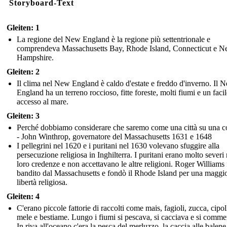
Storyboard-Text
Gleiten: 1
La regione del New England è la regione più settentrionale e
comprendeva Massachusetts Bay, Rhode Island, Connecticut e 
Hampshire.
Gleiten: 2
Il clima nel New England è caldo d'estate e freddo d'inverno. Il 
England ha un terreno roccioso, fitte foreste, molti fiumi e un facil
accesso al mare.
Gleiten: 3
Perché dobbiamo considerare che saremo come una città su una co
- John Winthrop, governatore del Massachusetts 1631 e 1648
I pellegrini nel 1620 e i puritani nel 1630 volevano sfuggire alla
persecuzione religiosa in Inghilterra. I puritani erano molto severi 
loro credenze e non accettavano le altre religioni. Roger Williams 
bandito dal Massachusetts e fondò il Rhode Island per una maggi
libertà religiosa.
Gleiten: 4
C'erano piccole fattorie di raccolti come mais, fagioli, zucca, cipol
mele e bestiame. Lungo i fiumi si pescava, si cacciava e si comme
In riva all'oceano c'era la pesca del merluzzo, la caccia alle balene 