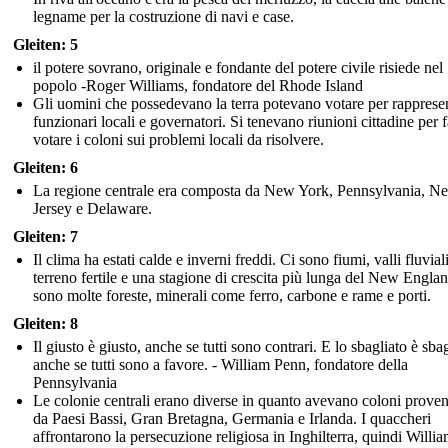
legname per la costruzione di navi e case.
Gleiten: 5
il potere sovrano, originale e fondante del potere civile risiede nel
popolo -Roger Williams, fondatore del Rhode Island
Gli uomini che possedevano la terra potevano votare per rappresen
funzionari locali e governatori. Si tenevano riunioni cittadine per f
votare i coloni sui problemi locali da risolvere.
Gleiten: 6
La regione centrale era composta da New York, Pennsylvania, N
Jersey e Delaware.
Gleiten: 7
Il clima ha estati calde e inverni freddi. Ci sono fiumi, valli fluvial
terreno fertile e una stagione di crescita più lunga del New Engla
sono molte foreste, minerali come ferro, carbone e rame e porti.
Gleiten: 8
Il giusto è giusto, anche se tutti sono contrari. E lo sbagliato è sbag
anche se tutti sono a favore. - William Penn, fondatore della
Pennsylvania
Le colonie centrali erano diverse in quanto avevano coloni proven
da Paesi Bassi, Gran Bretagna, Germania e Irlanda. I quaccheri
affrontarono la persecuzione religiosa in Inghilterra, quindi Willi