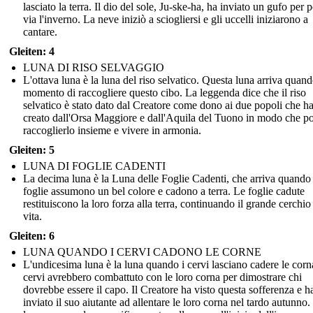
lasciato la terra. Il dio del sole, Ju-ske-ha, ha inviato un gufo per p
via l'inverno. La neve iniziò a sciogliersi e gli uccelli iniziarono a
cantare.
Gleiten: 4
LUNA DI RISO SELVAGGIO
L'ottava luna è la luna del riso selvatico. Questa luna arriva quando
momento di raccogliere questo cibo. La leggenda dice che il riso
selvatico è stato dato dal Creatore come dono ai due popoli che h
creato dall'Orsa Maggiore e dall'Aquila del Tuono in modo che p
raccoglierlo insieme e vivere in armonia.
Gleiten: 5
LUNA DI FOGLIE CADENTI
La decima luna è la Luna delle Foglie Cadenti, che arriva quando 
foglie assumono un bel colore e cadono a terra. Le foglie cadute
restituiscono la loro forza alla terra, continuando il grande cerchio
vita.
Gleiten: 6
LUNA QUANDO I CERVI CADONO LE CORNE
L'undicesima luna è la luna quando i cervi lasciano cadere le corna
cervi avrebbero combattuto con le loro corna per dimostrare chi
dovrebbe essere il capo. Il Creatore ha visto questa sofferenza e h
inviato il suo aiutante ad allentare le loro corna nel tardo autunno.