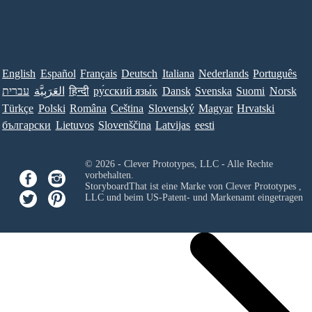
English
Español
Français
Deutsch
Italiana
Nederlands
Português
עברית
العَرَبِيَّة
हिन्दी
ру́сский язы́к
Dansk
Svenska
Suomi
Norsk
Türkçe
Polski
Româna
Ceština
Slovenský
Magyar
Hrvatski
български
Lietuvos
Slovenščina
Latvijas
eesti
© 2026 - Clever Prototypes, LLC - Alle Rechte
vorbehalten.
StoryboardThat ist eine Marke von
Clever Prototypes ,
LLC
und beim US-Patent- und Markenamt eingetragen