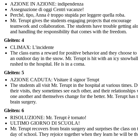
AZIONE IN AZIONE: indipendenza
Assegnazione di oggi Centri vacanze!
Perché, tipo, Anna è troppo stupida per leggere quella roba.
Mr. Terupt gives the students engaging projects that encourage
teamwork and collaboration. The students have trouble getting al
and handling the responsibility that comes with the freedom.
Gleiten: 4
CLIMAX: L'incidente
The class earns a reward for positive behavior and they choose to
an outdoor day in the snow. Mr. Terupt is hit with an icy snowball
rushed to the hospital. He is in a coma.
Gleiten: 5
AZIONE CADUTA: Visitare il signor Terupt
The students all visit Mr. Terupt in the hospital at various times. 
their visits, they sometimes see each other, and their relationships 
one another and themselves change for the better. Mr. Terupt has 
brain surgery.
Gleiten: 6
RISOLUZIONE: Mr. Terupt è tornato!
ULTIMO GIORNO DI SCUOLA!
Mr. Terupt recovers from brain surgery and surprises the class on t
day of school. They rejoice together when they learn he will be th