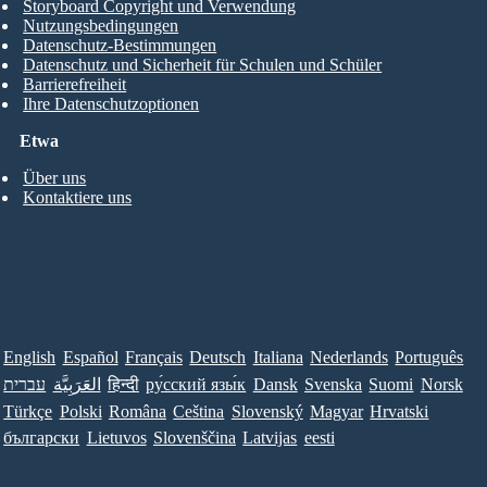
Storyboard Copyright und Verwendung
Nutzungsbedingungen
Datenschutz-Bestimmungen
Datenschutz und Sicherheit für Schulen und Schüler
Barrierefreiheit
Ihre Datenschutzoptionen
Etwa
Über uns
Kontaktiere uns
English
Español
Français
Deutsch
Italiana
Nederlands
Português
עברית
العَرَبِيَّة
हिन्दी
ру́сский язы́к
Dansk
Svenska
Suomi
Norsk
Türkçe
Polski
Româna
Ceština
Slovenský
Magyar
Hrvatski
български
Lietuvos
Slovenščina
Latvijas
eesti