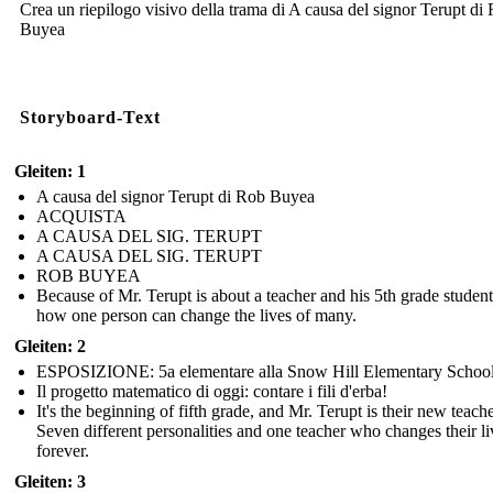
Crea un riepilogo visivo della trama di A causa del signor Terupt di
Buyea
Storyboard-Text
Gleiten: 1
A causa del signor Terupt di Rob Buyea
ACQUISTA
A CAUSA DEL SIG. TERUPT
A CAUSA DEL SIG. TERUPT
ROB BUYEA
Because of Mr. Terupt is about a teacher and his 5th grade studen
how one person can change the lives of many.
Gleiten: 2
ESPOSIZIONE: 5a elementare alla Snow Hill Elementary Schoo
Il progetto matematico di oggi: contare i fili d'erba!
It's the beginning of fifth grade, and Mr. Terupt is their new teache
Seven different personalities and one teacher who changes their li
forever.
Gleiten: 3