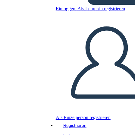
Trama del Signor Terupt
Einloggen
Als Lehrer/in registrieren
Kopieren Sie dieses Storyboard
ERSTELLEN SIE EIN STORYBOARD
DIASHOW ABSPIELEN
LIES MIR VOR
Als Einzelperson registrieren
Registrieren