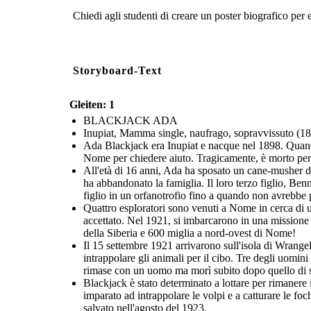
Chiedi agli studenti di creare un poster biografico per e
Storyboard-Text
Gleiten: 1
BLACKJACK ADA
Inupiat, Mamma single, naufrago, sopravvissuto (1
Ada Blackjack era Inupiat e nacque nel 1898. Quando
Nome per chiedere aiuto. Tragicamente, è morto per st
All'età di 16 anni, Ada ha sposato un cane-musher di
ha abbandonato la famiglia. Il loro terzo figlio, Ben
figlio in un orfanotrofio fino a quando non avrebbe 
Quattro esploratori sono venuti a Nome in cerca di u
accettato. Nel 1921, si imbarcarono in una missione p
della Siberia e 600 miglia a nord-ovest di Nome!
Il 15 settembre 1921 arrivarono sull'isola di Wrangel
intrappolare gli animali per il cibo. Tre degli uomin
rimase con un uomo ma morì subito dopo quello di 
Blackjack è stato determinato a lottare per rimanere 
imparato ad intrappolare le volpi e a catturare le foc
salvato nell'agosto del 1923.