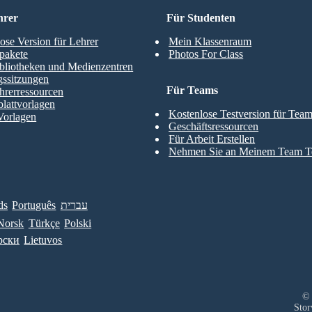
hrer
Für Studenten
ose Version für Lehrer
Mein Klassenraum
pakete
Photos For Class
bliotheken und Medienzentren
gssitzungen
Für Teams
hrerressourcen
blattvorlagen
Kostenlose Testversion für Tea
Vorlagen
Geschäftsressourcen
Für Arbeit Erstellen
Nehmen Sie an Meinem Team Te
ds
Português
עברית
Norsk
Türkçe
Polski
рски
Lietuvos
© 
Stor