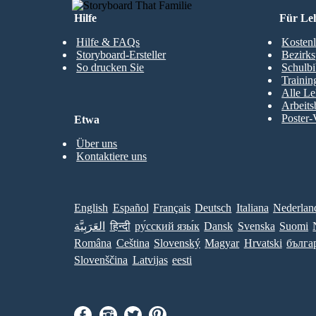
Hilfe
Für Le
Hilfe & FAQs
Kostenl
Storyboard-Ersteller
Bezirks
So drucken Sie
Schulbi
Trainin
Alle Le
Arbeits
Poster-
Etwa
Über uns
Kontaktiere uns
English
Español
Français
Deutsch
Italiana
Nederlan
العَرَبِيَّة
हिन्दी
ру́сский язы́к
Dansk
Svenska
Suomi
Româna
Ceština
Slovenský
Magyar
Hrvatski
бълга
Slovenščina
Latvijas
eesti