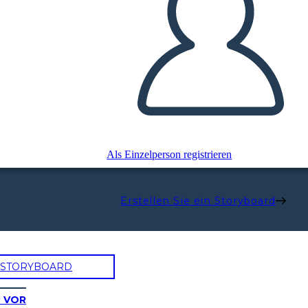
Als Einzelperson registrieren
Erstellen Sie ein Storyboard
N STORYBOARD
R VOR