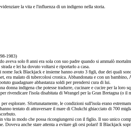
videnziare la vita e l'influenza di un indigeno nella storia.
898-1983)
 aveva solo 8 anni era sola con suo padre quando si ammalò mortalmente
rada e lei ha dovuto voltarsi e riportarlo a casa.
 nome Jack Blackjack e insieme hanno avuto 3 figli, due dei quali sono 
net, era malato di tubercolosi cronica. Abbandonata e con un bambino, Ada
potuto guadagnare abbastanza soldi per prendersi cura di lui.
na donna indigena che potesse tradurre, cucinare e cucire per la loro sq
er rivendicare l'isola disabitata di Wrangel per la Gran Bretagna (o il m
 per esplorare. Sfortunatamente, le condizioni sull'isola erano estremam
i hanno tentato di attraversare il mare di Chukchi ghiacciato di 700 migl
scorbuto.
in vita in modo che possa ricongiungersi con il figlio. Il suo unico comp
he. Doveva anche stare attenta a evitare gli orsi polari! Il Blackjack sop