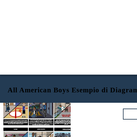
All American Boys Esempio di Diagr
AZIONE IN AUMENTO
TUTTI I RAGAZZI AMERICANI
: INTRODUZIONE
ESPOSIZIONE
RASHAD È ANCORA
ASSENTE OGGI.
Rashad è entusiasta di uscire con gli amici venerdì sera
Rashad resta in ospedale per riprendersi. Viene diffuso un video
All American Boys
è raccontato dalla prospettiva di Rashad Butter,
quando viene aggredito ingiustamente da un agente di
dell'assalto e la comunità si schiera. Alcuni credono che l'agente Galluzzo
un adolescente afroamericano vittima della brutalità della polizia, e
polizia mentre cercava di comprare un sacchetto di patatine.
debba essere giustificato e altri credono che Rashad fosse una vittima
Quinn Collins, un adolescente bianco della stessa scuola che è stato
Quinn sta per partecipare alla stessa festa quando vede un
innocente della brutalità della polizia. Carlos dipinge Rashad è di nuovo
testimone dell'incidente. La storia esamina le loro vite e le reazioni
assente oggi nel cortile della scuola, che funge da grido di battaglia per
uomo che ha agito da mentore per lui, l'agente Paul Galluzzo,
della loro comunità all'indomani dell'evento.
gli studenti.
picchiare brutalmente Rashad senza motivo.
RISOLUZIONE
CLIMAX
AZIONE CADUTA
NEGOZIO DI
REGALI