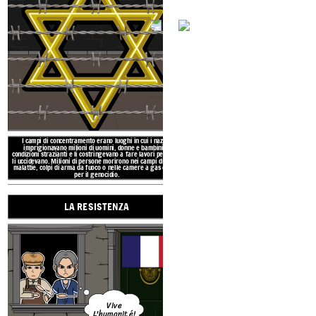
Elie Wiesel (autrice, sopravvissut
più diventa più di uno slogan: è 
voto ... mai più l'esaltazione della 
frase ci ricorda di essere sempre
razzismo, i pregiudizi e la xenofobi
Julien cammina con le stampelle perché ha avuto la
Lo spaventoso lupo nei sogni di
mito francese sulla Bestia di 
poliomielite da bambino. La poliomielite è una
attaccato e ucciso oltre 100 
malattia contagiosa che indebolisce o paralizza le
essere stata l'ispirazione per
gambe. Non è stato fino agli anni '50 che Jonas Salk
migliore, Cappuccetto ro
ha sviluppato un vaccino che previene la
poliomielite.
POL
I campi di concentramento erano luoghi in cui i nazisti
ALLUSIONI 
imprigionavano milioni di uomini, donne e bambini in
condizioni strazianti e li costringevano a fare lavori pesanti o
li uccidevano. Milioni di persone morirono nei campi di fame,
BIAN
malattie, colpi di arma da fuoco o nelle camere a gas create
per il genocidio.
LA RESISTENZA
e / No Attribution Required (https://creativecommons.org/publicdomain/zero/1.0)
CAMPO DI CON
Vive
L'humanit
é!