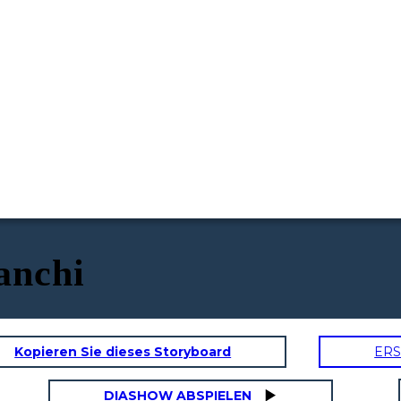
ianchi
Kopieren Sie dieses Storyboard
ERS
DIASHOW ABSPIELEN