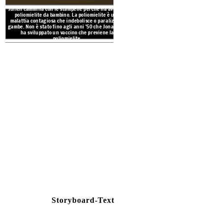
Julien cammina con le stampelle perché ha avuto la
poliomielite da bambino. La poliomielite è una
L'
malattia contagiosa che indebolisce o paralizza le
gambe. Non è stato fino agli anni '50 che Jonas Salk
ha sviluppato un vaccino che previene la
poliomielite.
ALLUSIONI 
BIAN
Durante l'occupazione nazist
LA RESISTENZA
resistettero nonostante le 
resistenza ebraica viene menz
aiutano il rabbino Bernstein
all'Armee Juive, un'organizza
aiutare gli ebre
CAMPO DI CON
Vive
L'humanit
é!
Create your own at Storyb
Storyboard-Text
Image Attributions:
(https://pixabay.com/en/closing-barbed-wire-iron-met