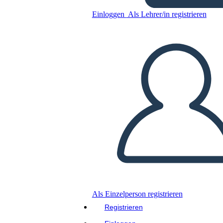
Annie Sullivan - Biografia
Einloggen
Als Lehrer/in registrieren
Kopieren Sie dieses Storyboard
ERSTELLEN SIE EIN STORYBOARD
DIASHOW ABSPIELEN
LIES MIR VOR
Als Einzelperson registrieren
Registrieren