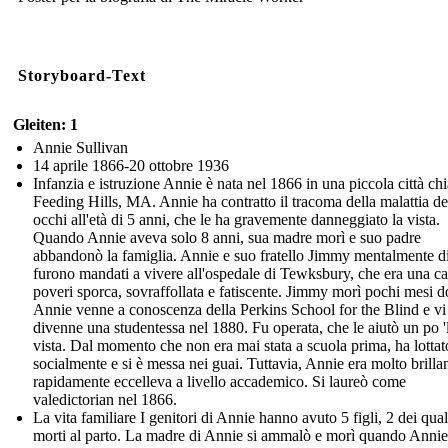
Storyboard-Text
Gleiten: 1
Annie Sullivan
14 aprile 1866-20 ottobre 1936
Infanzia e istruzione Annie è nata nel 1866 in una piccola città ch
Feeding Hills, MA. Annie ha contratto il tracoma della malattia de
occhi all'età di 5 anni, che le ha gravemente danneggiato la vista.
Quando Annie aveva solo 8 anni, sua madre morì e suo padre
abbandonò la famiglia. Annie e suo fratello Jimmy mentalmente di
furono mandati a vivere all'ospedale di Tewksbury, che era una ca
poveri sporca, sovraffollata e fatiscente. Jimmy morì pochi mesi d
Annie venne a conoscenza della Perkins School for the Blind e vi
divenne una studentessa nel 1880. Fu operata, che le aiutò un po '
vista. Dal momento che non era mai stata a scuola prima, ha lottat
socialmente e si è messa nei guai. Tuttavia, Annie era molto brilla
rapidamente eccelleva a livello accademico. Si laureò come
valedictorian nel 1866.
La vita familiare I genitori di Annie hanno avuto 5 figli, 2 dei qua
morti al parto. La madre di Annie si ammalò e morì quando Anni