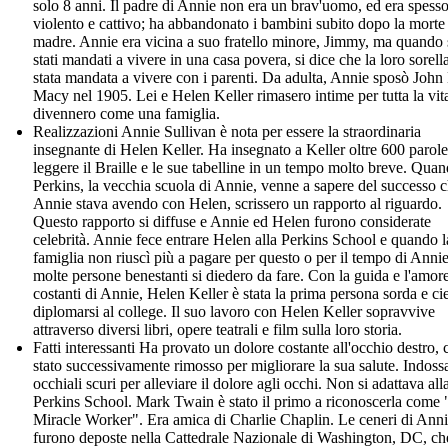
solo 8 anni. Il padre di Annie non era un brav'uomo, ed era spess
violento e cattivo; ha abbandonato i bambini subito dopo la morte 
madre. Annie era vicina a suo fratello minore, Jimmy, ma quando
stati mandati a vivere in una casa povera, si dice che la loro sorella
stata mandata a vivere con i parenti. Da adulta, Annie sposò John
Macy nel 1905. Lei e Helen Keller rimasero intime per tutta la vit
divennero come una famiglia.
Realizzazioni Annie Sullivan è nota per essere la straordinaria
insegnante di Helen Keller. Ha insegnato a Keller oltre 600 parol
leggere il Braille e le sue tabelline in un tempo molto breve. Qua
Perkins, la vecchia scuola di Annie, venne a sapere del successo 
Annie stava avendo con Helen, scrissero un rapporto al riguardo.
Questo rapporto si diffuse e Annie ed Helen furono considerate
celebrità. Annie fece entrare Helen alla Perkins School e quando l
famiglia non riuscì più a pagare per questo o per il tempo di Annie
molte persone benestanti si diedero da fare. Con la guida e l'amor
costanti di Annie, Helen Keller è stata la prima persona sorda e ci
diplomarsi al college. Il suo lavoro con Helen Keller sopravvive
attraverso diversi libri, opere teatrali e film sulla loro storia.
Fatti interessanti Ha provato un dolore costante all'occhio destro, 
stato successivamente rimosso per migliorare la sua salute. Indoss
occhiali scuri per alleviare il dolore agli occhi. Non si adattava all
Perkins School. Mark Twain è stato il primo a riconoscerla come
Miracle Worker". Era amica di Charlie Chaplin. Le ceneri di Ann
furono deposte nella Cattedrale Nazionale di Washington, DC, che