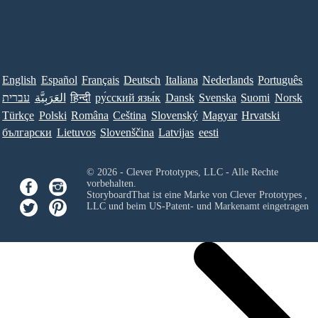
English
Español
Français
Deutsch
Italiana
Nederlands
Português
עברית
العَرَبِيَّة
हिन्दी
ру́сский язы́к
Dansk
Svenska
Suomi
Norsk
Türkçe
Polski
Româna
Ceština
Slovenský
Magyar
Hrvatski
български
Lietuvos
Slovenščina
Latvijas
eesti
© 2026 - Clever Prototypes, LLC - Alle Rechte
vorbehalten.
StoryboardThat ist eine Marke von
Clever Prototypes ,
LLC
und beim US-Patent- und Markenamt eingetragen