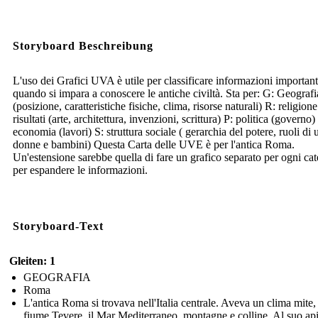
Storyboard Beschreibung
L'uso dei Grafici UVA è utile per classificare informazioni important
quando si impara a conoscere le antiche civiltà. Sta per: G: Geografi
(posizione, caratteristiche fisiche, clima, risorse naturali) R: religion
risultati (arte, architettura, invenzioni, scrittura) P: politica (governo)
economia (lavori) S: struttura sociale ( gerarchia del potere, ruoli di
donne e bambini) Questa Carta delle UVE è per l'antica Roma.
Un'estensione sarebbe quella di fare un grafico separato per ogni cat
per espandere le informazioni.
Storyboard-Text
Gleiten: 1
GEOGRAFIA
Roma
L'antica Roma si trovava nell'Italia centrale. Aveva un clima mite, 
fiume Tevere, il Mar Mediterraneo, montagne e colline. Al suo api