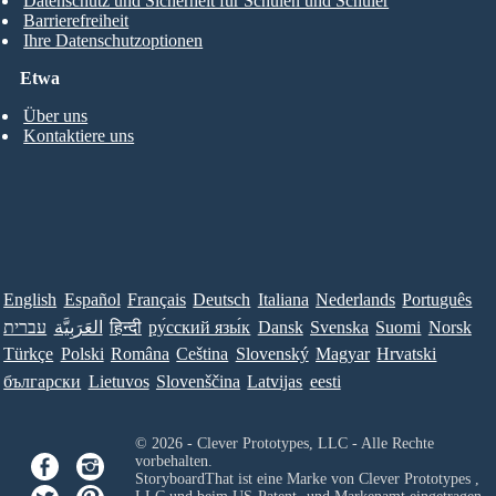
Datenschutz und Sicherheit für Schulen und Schüler
Barrierefreiheit
Ihre Datenschutzoptionen
Etwa
Über uns
Kontaktiere uns
English
Español
Français
Deutsch
Italiana
Nederlands
Português
עברית
العَرَبِيَّة
हिन्दी
ру́сский язы́к
Dansk
Svenska
Suomi
Norsk
Türkçe
Polski
Româna
Ceština
Slovenský
Magyar
Hrvatski
български
Lietuvos
Slovenščina
Latvijas
eesti
© 2026 - Clever Prototypes, LLC - Alle Rechte
vorbehalten.
StoryboardThat ist eine Marke von
Clever Prototypes ,