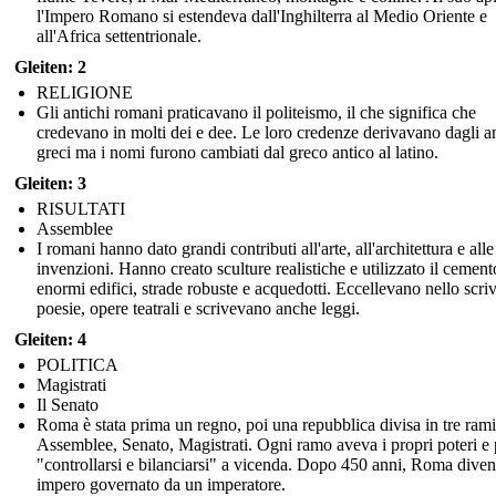
l'Impero Romano si estendeva dall'Inghilterra al Medio Oriente e
all'Africa settentrionale.
Gleiten: 2
RELIGIONE
Gli antichi romani praticavano il politeismo, il che significa che
credevano in molti dei e dee. Le loro credenze derivavano dagli an
greci ma i nomi furono cambiati dal greco antico al latino.
Gleiten: 3
RISULTATI
Assemblee
I romani hanno dato grandi contributi all'arte, all'architettura e alle
invenzioni. Hanno creato sculture realistiche e utilizzato il cement
enormi edifici, strade robuste e acquedotti. Eccellevano nello scri
poesie, opere teatrali e scrivevano anche leggi.
Gleiten: 4
POLITICA
Magistrati
Il Senato
Roma è stata prima un regno, poi una repubblica divisa in tre rami
Assemblee, Senato, Magistrati. Ogni ramo aveva i propri poteri e
"controllarsi e bilanciarsi" a vicenda. Dopo 450 anni, Roma dive
impero governato da un imperatore.