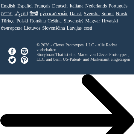
English
Español
Français
Deutsch
Italiana
Nederlands
Português
עברית
العَرَبِيَّة
हिन्दी
ру́сский язы́к
Dansk
Svenska
Suomi
Norsk
Türkçe
Polski
Româna
Ceština
Slovenský
Magyar
Hrvatski
български
Lietuvos
Slovenščina
Latvijas
eesti
© 2026 - Clever Prototypes, LLC - Alle Rechte
vorbehalten.
StoryboardThat ist eine Marke von
Clever Prototypes ,
LLC
und beim US-Patent- und Markenamt eingetragen