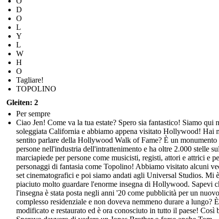
O
D
O
L
Y
L
W
H
O
Tagliare!
TOPOLINO
Gleiten: 2
Per sempre
Ciao Jen! Come va la tua estate? Spero sia fantastico! Siamo qui n
soleggiata California e abbiamo appena visitato Hollywood! Hai 
sentito parlare della Hollywood Walk of Fame? È un monumento 
persone nell'industria dell'intrattenimento e ha oltre 2.000 stelle su
marciapiede per persone come musicisti, registi, attori e attrici e p
personaggi di fantasia come Topolino! Abbiamo visitato alcuni ve
set cinematografici e poi siamo andati agli Universal Studios. Mi 
piaciuto molto guardare l'enorme insegna di Hollywood. Sapevi c
l'insegna è stata posta negli anni '20 come pubblicità per un nuov
complesso residenziale e non doveva nemmeno durare a lungo? È 
modificato e restaurato ed è ora conosciuto in tutto il paese! Così b