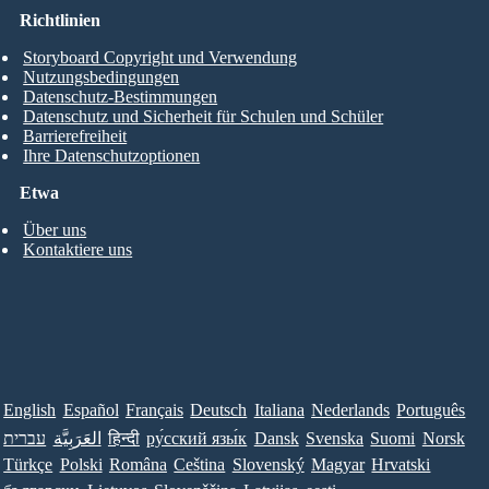
Richtlinien
Storyboard Copyright und Verwendung
Nutzungsbedingungen
Datenschutz-Bestimmungen
Datenschutz und Sicherheit für Schulen und Schüler
Barrierefreiheit
Ihre Datenschutzoptionen
Etwa
Über uns
Kontaktiere uns
English
Español
Français
Deutsch
Italiana
Nederlands
Português
עברית
العَرَبِيَّة
हिन्दी
ру́сский язы́к
Dansk
Svenska
Suomi
Norsk
Türkçe
Polski
Româna
Ceština
Slovenský
Magyar
Hrvatski