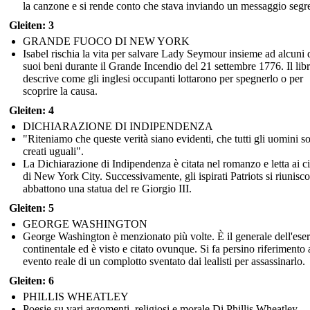
la canzone e si rende conto che stava inviando un messaggio segre
Gleiten: 3
GRANDE FUOCO DI NEW YORK
Isabel rischia la vita per salvare Lady Seymour insieme ad alcuni 
suoi beni durante il Grande Incendio del 21 settembre 1776. Il lib
descrive come gli inglesi occupanti lottarono per spegnerlo o per
scoprire la causa.
Gleiten: 4
DICHIARAZIONE DI INDIPENDENZA
"Riteniamo che queste verità siano evidenti, che tutti gli uomini s
creati uguali".
La Dichiarazione di Indipendenza è citata nel romanzo e letta ai ci
di New York City. Successivamente, gli ispirati Patriots si riunisc
abbattono una statua del re Giorgio III.
Gleiten: 5
GEORGE WASHINGTON
George Washington è menzionato più volte. È il generale dell'eser
continentale ed è visto e citato ovunque. Si fa persino riferimento 
evento reale di un complotto sventato dai lealisti per assassinarlo.
Gleiten: 6
PHILLIS WHEATLEY
Poesie su vari argomenti, religiosi e morale Di Phillis Wheatley