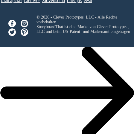
български
Lietuvos
Slovenščina
Latvijas
eesti
© 2026 - Clever Prototypes, LLC - Alle Rechte
vorbehalten.
StoryboardThat ist eine Marke von
Clever Prototypes ,
LLC
und beim US-Patent- und Markenamt eingetragen