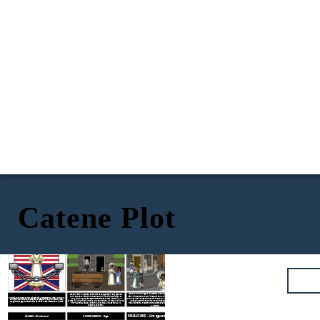
Catene Plot
AZIONE IN AUMENTO - Di chi fidarsi?
Catene di Laurie Halse Anderson
ESPOSIZIONE - Un Sogno Negato
Isabel e Ruth vengono trattate crudelmente dai Lockton. La
Isabel Finch ha perso entrambi i suoi genitori e si prende
città è in fermento con i discorsi sulla Rivoluzione. I Lockton
cura della sua sorellina Ruth. Sono ridotti in schiavitù da
Chains è un romanzo di narrativa storica ambientato nel 1776 a New York
sono lealisti ma Isabel incontra Curzon, un giovane schiavo di
Mary Finch. Isabel è stato detto che saranno liberati alla
all'inizio della Rivoluzione americana. Segue la vita e le lotte di Isabel,
morte di Mary Finch. Invece, alla sua morte, il fratello di Mary
un fedele patriota. Curzon convince Isabel a spiare per i
una giovane ragazza ridotta in schiavitù, e la sua ricerca della libertà.
Finch cattura Isabel e Ruth e le vende al Maestro e alla
ribelli come fa, credendo che potrebbe far guadagnare loro
signora Lockton.
la libertà.
RISOLUZIONE - Uno sguardo alla libertà
CLIMAX - Rivelazioni
AZIONE CADUTA - Fuga