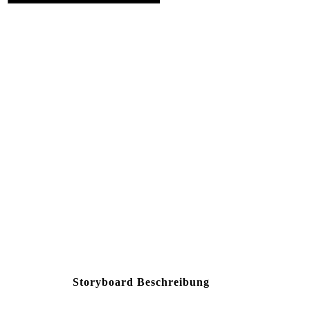
La signora Lockton scopre 
mangiare ai prigionieri patriot
sia un traditore. La signo
mandata nella Carolina del S
getta nel fuoco il bigl
contrabbandando 
Create your own at Storyb
Storyboard Beschreibung