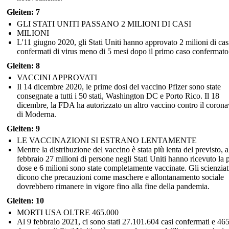
Gleiten: 7
GLI STATI UNITI PASSANO 2 MILIONI DI CASI
MILIONI
L'11 giugno 2020, gli Stati Uniti hanno approvato 2 milioni di cas
confermati di virus meno di 5 mesi dopo il primo caso confermato
Gleiten: 8
VACCINI APPROVATI
Il 14 dicembre 2020, le prime dosi del vaccino Pfizer sono state
consegnate a tutti i 50 stati, Washington DC e Porto Rico. Il 18
dicembre, la FDA ha autorizzato un altro vaccino contro il corona
di Moderna.
Gleiten: 9
LE VACCINAZIONI SI ESTRANO LENTAMENTE
Mentre la distribuzione del vaccino è stata più lenta del previsto, a
febbraio 27 milioni di persone negli Stati Uniti hanno ricevuto la 
dose e 6 milioni sono state completamente vaccinate. Gli scienziat
dicono che precauzioni come maschere e allontanamento sociale
dovrebbero rimanere in vigore fino alla fine della pandemia.
Gleiten: 10
MORTI USA OLTRE 465.000
Al 9 febbraio 2021, ci sono stati 27.101.604 casi confermati e 46