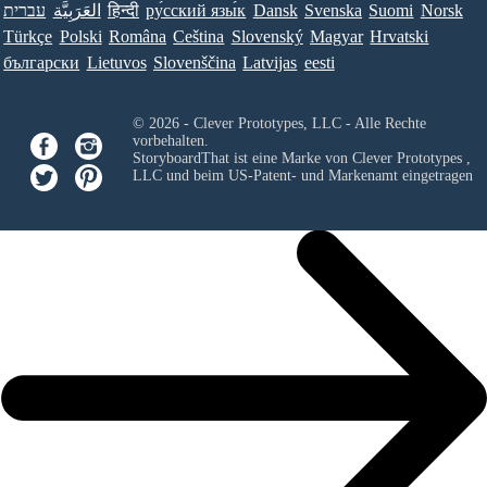
עברית
العَرَبِيَّة
हिन्दी
ру́сский язы́к
Dansk
Svenska
Suomi
Norsk
Türkçe
Polski
Româna
Ceština
Slovenský
Magyar
Hrvatski
български
Lietuvos
Slovenščina
Latvijas
eesti
© 2026 - Clever Prototypes, LLC - Alle Rechte
vorbehalten.
StoryboardThat ist eine Marke von
Clever Prototypes ,
LLC
und beim US-Patent- und Markenamt eingetragen