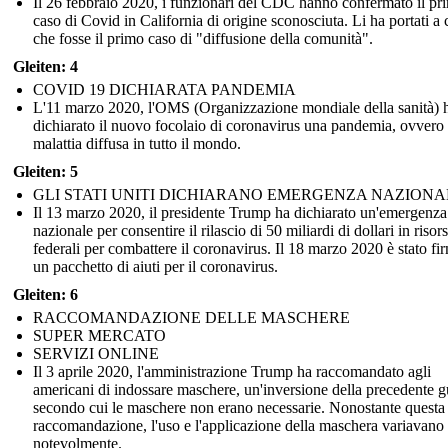
Il 26 febbraio 2020, i funzionari del CDC hanno confermato il pr
caso di Covid in California di origine sconosciuta. Li ha portati a 
che fosse il primo caso di "diffusione della comunità".
Gleiten: 4
COVID 19 DICHIARATA PANDEMIA
L'11 marzo 2020, l'OMS (Organizzazione mondiale della sanità) 
dichiarato il nuovo focolaio di coronavirus una pandemia, ovvero
malattia diffusa in tutto il mondo.
Gleiten: 5
GLI STATI UNITI DICHIARANO EMERGENZA NAZIONA
Il 13 marzo 2020, il presidente Trump ha dichiarato un'emergenza
nazionale per consentire il rilascio di 50 miliardi di dollari in risor
federali per combattere il coronavirus. Il 18 marzo 2020 è stato fi
un pacchetto di aiuti per il coronavirus.
Gleiten: 6
RACCOMANDAZIONE DELLE MASCHERE
SUPER MERCATO
SERVIZI ONLINE
Il 3 aprile 2020, l'amministrazione Trump ha raccomandato agli
americani di indossare maschere, un'inversione della precedente g
secondo cui le maschere non erano necessarie. Nonostante questa
raccomandazione, l'uso e l'applicazione della maschera variavano
notevolmente.