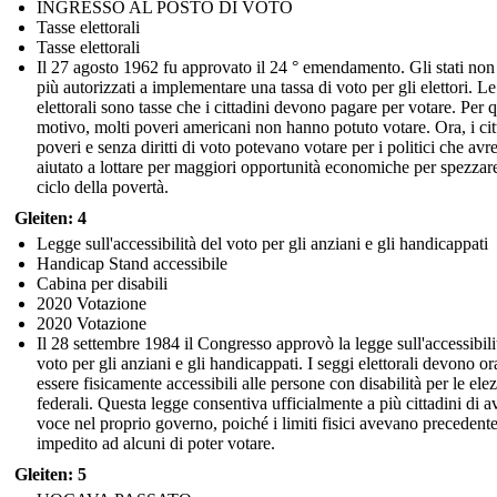
INGRESSO AL POSTO DI VOTO
Tasse elettorali
Tasse elettorali
Il 27 agosto 1962 fu approvato il 24 ° emendamento. Gli stati non
più autorizzati a implementare una tassa di voto per gli elettori. Le
elettorali sono tasse che i cittadini devono pagare per votare. Per 
motivo, molti poveri americani non hanno potuto votare. Ora, i cit
poveri e senza diritti di voto potevano votare per i politici che av
aiutato a lottare per maggiori opportunità economiche per spezzare
ciclo della povertà.
Gleiten: 4
Legge sull'accessibilità del voto per gli anziani e gli handicappati
Handicap Stand accessibile
Cabina per disabili
2020 Votazione
2020 Votazione
Il 28 settembre 1984 il Congresso approvò la legge sull'accessibili
voto per gli anziani e gli handicappati. I seggi elettorali devono or
essere fisicamente accessibili alle persone con disabilità per le ele
federali. Questa legge consentiva ufficialmente a più cittadini di a
voce nel proprio governo, poiché i limiti fisici avevano preceden
impedito ad alcuni di poter votare.
Gleiten: 5