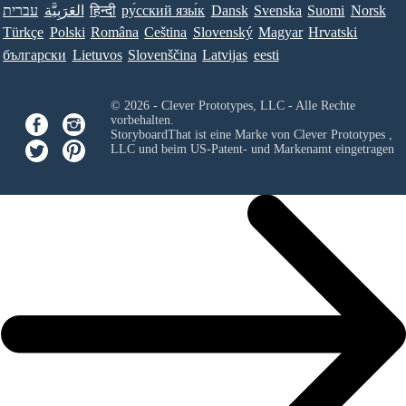
עברית
العَرَبِيَّة
हिन्दी
ру́сский язы́к
Dansk
Svenska
Suomi
Norsk
Türkçe
Polski
Româna
Ceština
Slovenský
Magyar
Hrvatski
български
Lietuvos
Slovenščina
Latvijas
eesti
© 2026 - Clever Prototypes, LLC - Alle Rechte
vorbehalten.
StoryboardThat ist eine Marke von
Clever Prototypes ,
LLC
und beim US-Patent- und Markenamt eingetragen