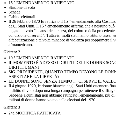
15 ° EMENDAMENTO RATIFICATO
Stazione di voto
Schede
Cabine elettorali
Il 26 febbraio 1870 fu ratificato il 15 ° emendamento alla Costitu
degli Stati Uniti. Il 15 ° emendamento afferma che a nessuno può 
negato un voto "a causa della razza, del colore o della precedente
condizione di servitù". Tuttavia, molti stati hanno istituito tasse, tes
alfabetizzazione e talvolta minacce di violenza per sopprimere il v
afroamericano.
Gleiten: 2
19 ° EMENDAMENTO RATIFICATO
IL MOMENTO È ADESSO I DIRITTI DELLE DONNE SON
DIRITTI UMANI
SIG. PRESIDENTE, QUANTO TEMPO DEVONO LE DON
ASPETTARE LA LIBERTÀ?
LE DONNE SONO SENZA TEMPO .... CI SERVE IL VALL
Il 4 giugno 1920, le donne bianche negli Stati Uniti ottennero fin
il diritto di voto dopo una lunga campagna per ottenere il suffragio
Sebbene alcuni stati non abbiano ratificato l'emendamento, più di 
milioni di donne hanno votato nelle elezioni del 1920.
Gleiten: 3
24a MODIFICA RATIFICATA