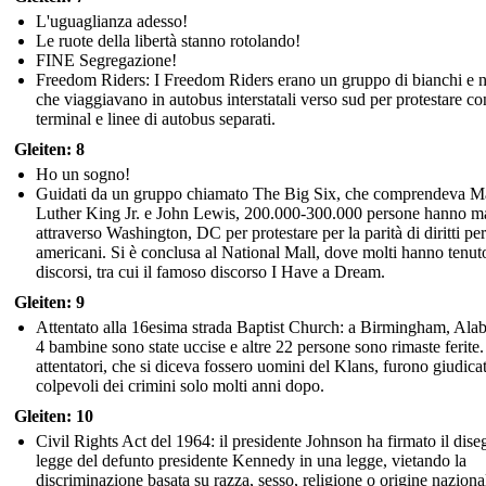
L'uguaglianza adesso!
Le ruote della libertà stanno rotolando!
FINE Segregazione!
Freedom Riders: I Freedom Riders erano un gruppo di bianchi e n
che viaggiavano in autobus interstatali verso sud per protestare co
terminal e linee di autobus separati.
Gleiten: 8
Ho un sogno!
Guidati da un gruppo chiamato The Big Six, che comprendeva Ma
Luther King Jr. e John Lewis, 200.000-300.000 persone hanno ma
attraverso Washington, DC per protestare per la parità di diritti per
americani. Si è conclusa al National Mall, dove molti hanno tenut
discorsi, tra cui il famoso discorso I Have a Dream.
Gleiten: 9
Attentato alla 16esima strada Baptist Church: a Birmingham, Ala
4 bambine sono state uccise e altre 22 persone sono rimaste ferite.
attentatori, che si diceva fossero uomini del Klans, furono giudicat
colpevoli dei crimini solo molti anni dopo.
Gleiten: 10
Civil Rights Act del 1964: il presidente Johnson ha firmato il dise
legge del defunto presidente Kennedy in una legge, vietando la
discriminazione basata su razza, sesso, religione o origine naziona