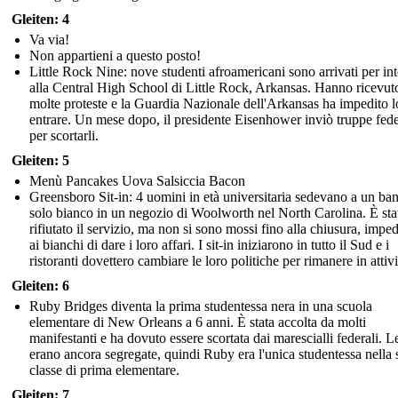
Gleiten: 4
Va via!
Non appartieni a questo posto!
Little Rock Nine: nove studenti afroamericani sono arrivati per int
alla Central High School di Little Rock, Arkansas. Hanno ricevut
molte proteste e la Guardia Nazionale dell'Arkansas ha impedito l
entrare. Un mese dopo, il presidente Eisenhower inviò truppe fede
per scortarli.
Gleiten: 5
Menù Pancakes Uova Salsiccia Bacon
Greensboro Sit-in: 4 uomini in età universitaria sedevano a un ba
solo bianco in un negozio di Woolworth nel North Carolina. È sta
rifiutato il servizio, ma non si sono mossi fino alla chiusura, imp
ai bianchi di dare i loro affari. I sit-in iniziarono in tutto il Sud e i
ristoranti dovettero cambiare le loro politiche per rimanere in attivi
Gleiten: 6
Ruby Bridges diventa la prima studentessa nera in una scuola
elementare di New Orleans a 6 anni. È stata accolta da molti
manifestanti e ha dovuto essere scortata dai marescialli federali. L
erano ancora segregate, quindi Ruby era l'unica studentessa nella 
classe di prima elementare.
Gleiten: 7