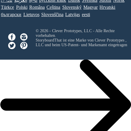
עברית
العَرَبِيَّة
हिन्दी
ру́сский язы́к
Dansk
Svenska
Suomi
Norsk
Türkçe
Polski
Româna
Ceština
Slovenský
Magyar
Hrvatski
български
Lietuvos
Slovenščina
Latvijas
eesti
© 2026 - Clever Prototypes, LLC - Alle Rechte
vorbehalten.
StoryboardThat ist eine Marke von
Clever Prototypes ,
LLC
und beim US-Patent- und Markenamt eingetragen